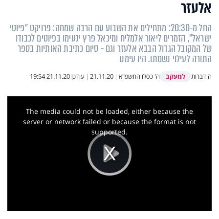
אלעזר
החל מ-20:30: מתחילים את השבוע עם הרבה שמחה: פרויקט "פיוטי
ישראל", הזמרים ליאור אלמליח ומיכאל פרץ ינעימו בפיוטים לכבודו
של המקובל הגדול הבבא אלעזר וגם - סיום כתיבת האותיות בספר
התורה לעילוי נשמתו. היו עימנו
למעקב
הידברות
ה' כסלו התשפ"א
|
21.11.20
|
עודכן
21.11.20 19:54
This
is
a
The media could not be loaded, either because the
modal
window.
server or network failed or because the format is not
supported.
Play