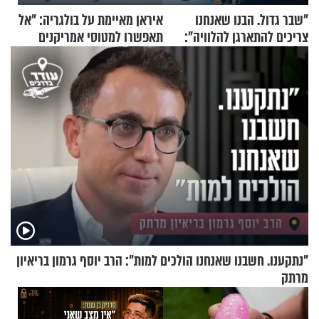
"שבר גדול. הבנו שאנחנו
איראן מאיימת על בולגריה: "אל
צריכים להתארגן להלוויה":
תאפשרו למטוסי אמריקנים
זוגיות במבחן, הפעם עם מרים
להמריא מהשטח שלכם"
וגד דנינו
"נתקענו. חשבנו שאנחנו הולכים למות": הרב יוסף גרמון בריאיון
מרתק