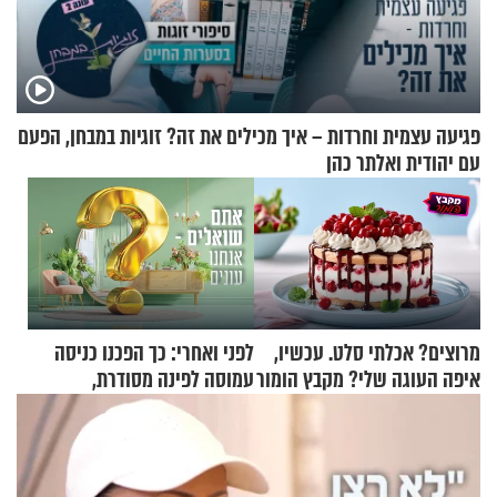
פגיעה עצמית וחרדות – איך מכילים את זה? זוגיות במבחן, הפעם
עם יהודית ואלתר כהן
מרוצים? אכלתי סלט. עכשיו,
לפני ואחרי: כך הפכנו כניסה
איפה העוגה שלי? מקבץ הומור
עמוסה לפינה מסודרת,
כייפי מספר 1
שימושית ומזמינה