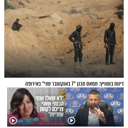
טבעה
דיווח בשוויץ: חמאס תכנן "7 באוקטובר שני" באירופה