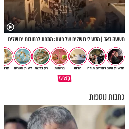
תשעה באב | מסע לירושלים של פעם: מתחת לרחובות ירושלים
חדשות היום
לומדים תורה
יהדות
בריאות
רץ ברשת
דעות וטורים
תרבות
גם ׳הרע׳ זה הרחמים של בורא
קצרים
מדוע האמונה נמשלה למלח?
עולם
כתבות נוספות