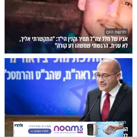
חדשות היום
אביו של חלל צה"ל תמיר וקנין הי"ד: "התקשרתי אליך,
לא ענית. הרגשתי שמשהו רע קורה"
חדשות היום
X
המוסד: הודחו שני בכירים בשל הכישלון בתוכנית
להפלת המשטר האיראני