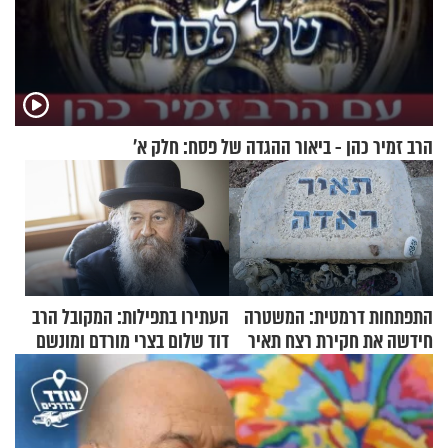
הרב זמיר כהן - ביאור ההגדה של פסח: חלק א’
התפתחות דרמטית: המשטרה
העתירו בתפילות: המקובל הרב
חידשה את חקירת רצח תאיר
דוד שלום בצרי מורדם ומונשם
ראדה