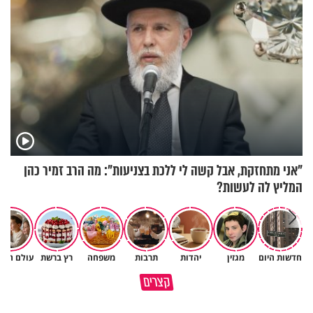
"אני מתחזקת, אבל קשה לי ללכת בצניעות": מה הרב זמיר כהן
המליץ לה לעשות?
חדשות היום
מגזין
יהדות
תרבות
משפחה
רץ ברשת
עולם הילד
פותחים פתח קטן - ומקבלים עול
קצרים
תשתמש באהבה של השם לטובתך
עצום