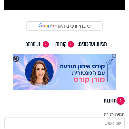
Video
עקבו אחרינו ב-
News
תגיות ועדכונים:
קורונה
ונשמרתם
X
🔇
תגובות
0
הוסיפו תגובה