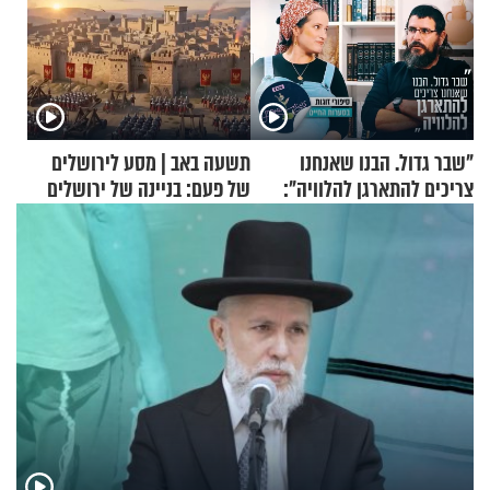
"שבר גדול. הבנו שאנחנו
תשעה באב | מסע לירושלים
צריכים להתארגן להלוויה":
של פעם: בניינה של ירושלים
זוגיות במבחן, הפעם עם מרים
וגד דנינו