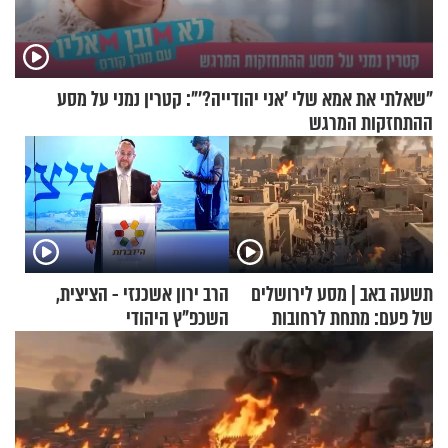
"שאלתי את אמא שלי 'אני יהודייה?'": קטרין נמני על מסע
ההתחזקות המרגש
תשעה באב | מסע לירושלים
הרב ירון אשכנזי - הציצית,
של פעם: מתחת לרחובות
השכפ"ץ היהודי
ירושלים