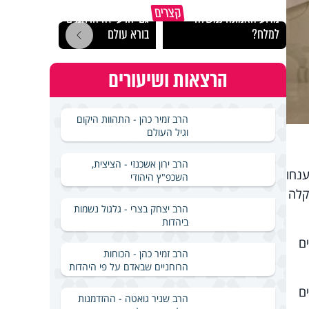
קצרים
מדוע האמונה נמשלה
גם ׳הרע׳ זה הרחמים של
האם מ
למלח?
בורא עולם
בשבת
הרצאות ושיעורים
הרב זמיר כהן - התהוות היקום
וגיל העולם
הרב ירון אשכנזי - הציצית,
ענחו
השכפ"ץ היהודי
חיוביות עמד על 3.7% - עלייה קלה
הרב יצחק בצרי - גלגול נשמות
ביהדות
חולים נמצאים
הרב זמיר כהן - הכוחות
הרוחניים שבאדם על פי היהדות
 חולים
הרב שניר גואטה - ההזדמנות