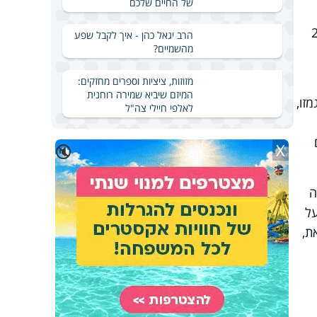
של החיים שלכם
317 במודיעין עילית, 275
הרב יגאל כהן - איך לקבל שפע
מהשמיים?
מזוזות, ציציות וספרים מחזקים:
המיזם שיביא שמירה רוחנית
זו,
לאלפי חיילי צה"ל
X
🔇
ה
על
ת,