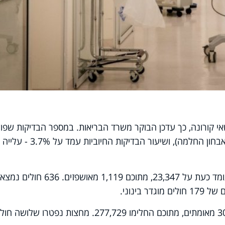
 כנשאי קורונה, כך עדכן הבוקר משרד הבריאות. במספר הבדיקות שפו
נרשמה עלייה ל-41,722 (כולל בדיקות לאבחון החלמה), ושיעור הבדיקות ה
מספר החולים הפעילים ממשיך לרדת, ועומד כעת על 23,347, מתוכם 1,119 מאושפזים. 636 
מתחילת המגפה אובחנו בישראל 305,348 מאומתים, מתוכם החלימו 277,729. מחצות נפטרו שלושה