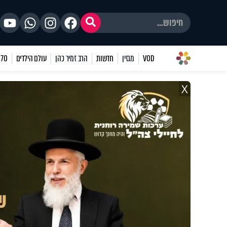
VOD
מגזין
חדשות
הרב זמיר כהן
עולם הילדים
70 שאלות
X