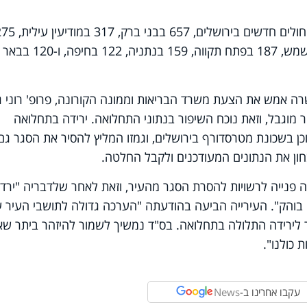
בשבעת הימים האחרונים אובחנו 1,361 חולים חדשים בירושלים, 657 בבני ברק, 
באשדוד, 259 בתל אביב-יפו, 195 בבית שמש, 187 בפתח תקווה, 159 בנתניה, 122 בחיפה, ו-120 בבאר
ה אמש את הצעת משרד הבריאות וממונה הקורונה, פרופ' רוני גמ
 מוגבל, וזאת נוכח השיפור בנתוני התחלואה. ירידה בתחלואה
וכן בשכונת מטרסדורף בירושלים, וגמזו המליץ להסיר את הסגר גם
חון את הנתונים המעודכנים ולקבל החלטה.
רה פנייה לרשויות להסרת הסגר מהעיר, וזאת לאחר שלדבריה "ירד
ה לכתום בוהק". העירייה הביעה בהודעתה "הערכה גדולה לתושבי העיר 
לירידה התלולה בתחלואה. בס"ד נמשיך לשמור להיזהר ביתר שא
 כולנו".
עקבו אחרינו ב-
News