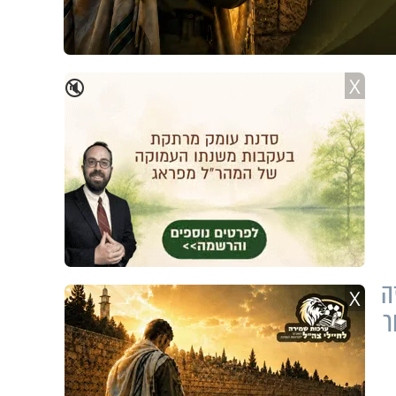
X
🔇
להכרזה
X
ר