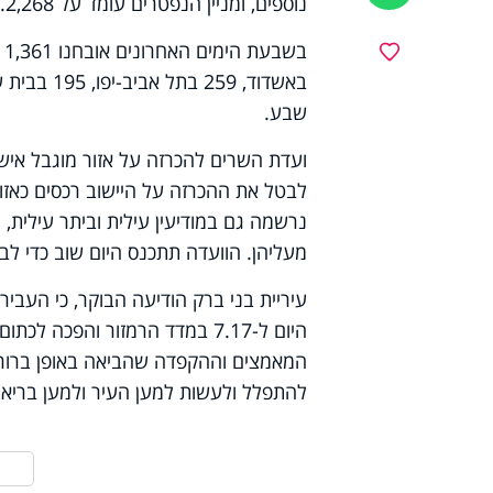
נוספים, ומניין הנפטרים עומד על 2,268.
מועדפים
שבע.
ועדת השרים להכרזה על אזור מוגבל אישר
לבטל את ההכרזה על היישוב רכסים כאזור
נרשמה גם במודיעין עילית וביתר עילית, 
מעליהן. הוועדה תתכנס היום שוב כדי לב
עיריית בני ברק הודיעה הבוקר, כי העבי
היום ל-7.17 במדד הרמזור והפכ
המאמצים וההקפדה שהביאה באופן ברור 
להתפלל ולעשות למען העיר ולמען בריאות