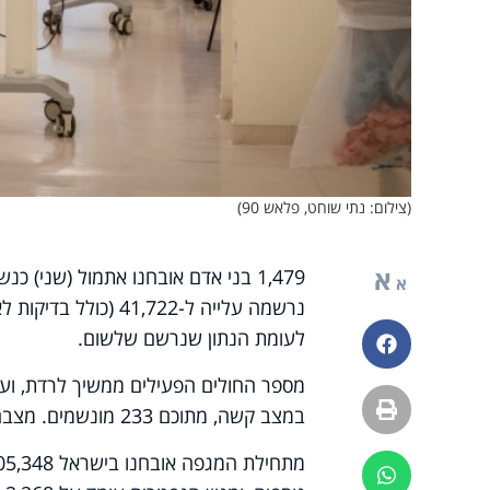
(צילום: נתי שוחט, פלאש 90)
א
1,479 בני אדם אובחנו אתמול (שני)
א
לעומת הנתון שנרשם שלשום.
פייסבוק
הדפסה
במצב קשה, מתוכם 233 מונשמים. מצבם של 179 חולים מוגדר בינוני.
ווטסאפ