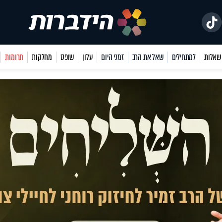
למתחילים
שאל את הרב
זמני היום
עלון
שופס
מחלקות
תרומות