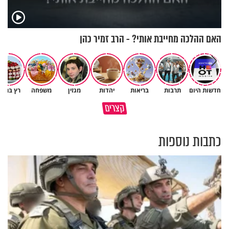
האם ההלכה מחייבת אותי? - הרב זמיר כהן
חדשות היום
תרבות
בריאות
יהדות
מגזין
משפחה
רץ ברשת
הגעתי לגיל 108 בזכות הכיבוד
קצרים
הורים שלי
אשתך לא במקום האחרון
כתבות נוספות