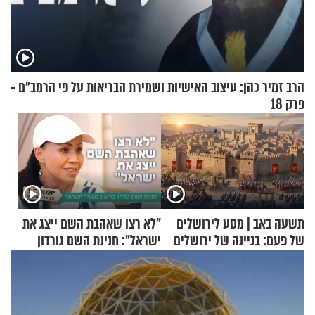
הרב זמיר כהן: עיצוב האישיות ושמירת הבריאות על פי הרמב"ם -
פרק 18
תשעה באב | מסע לירושלים
"לא רצו שאהבת השם ייצג את
של פעם: בניינה של ירושלים
ישראל": חנינת השם גורדון
בריאיון מעורר השראה