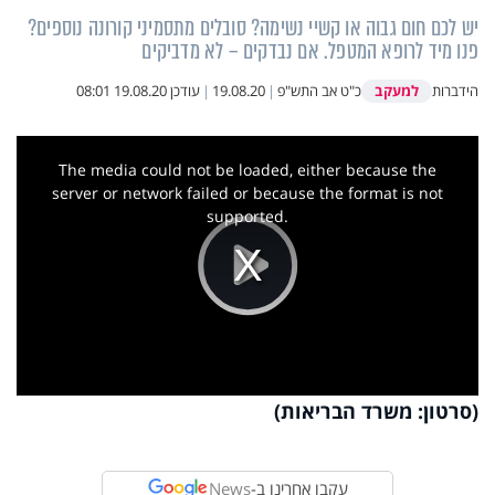
יש לכם חום גבוה או קשיי נשימה? סובלים מתסמיני קורונה נוספים?
פנו מיד לרופא המטפל. אם נבדקים – לא מדביקים
למעקב
הידברות
כ"ט אב התש"פ
|
19.08.20
|
עודכן
19.08.20 08:01
This
is
a
The media could not be loaded, either because the
modal
window.
server or network failed or because the format is not
supported.
Play
Video
(סרטון: משרד הבריאות)
עקבו אחרינו ב-
News