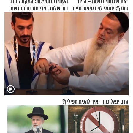
"אם שכחתי לנשום – הייתי
העתירו בתפילות: המקובל הרב
נחנק": יוחאי לוי בסיפור חיים
דוד שלום בצרי מורדם ומונשם
מעורר השראה
הרב יגאל כהן - איך להניח תפילין?