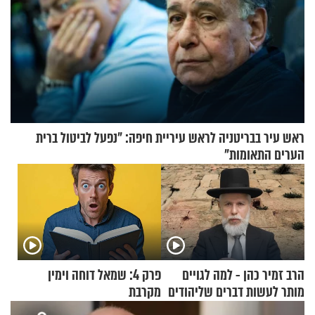
ראש עיר בבריטניה לראש עיריית חיפה: ״נפעל לביטול ברית
הערים התאומות״
הרב זמיר כהן - למה לגויים
פרק 4: שמאל דוחה וימין
מותר לעשות דברים שליהודים
מקרבת
אסור?