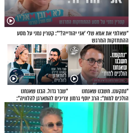
"שאלתי את אמא שלי 'אני יהודייה?'": קטרין נמני על מסע
ההתחזקות המרגש
"נתקענו. חשבנו שאנחנו
"שבר גדול. הבנו שאנחנו
הולכים למות": הרב יוסף גרמון
צריכים להתארגן להלוויה":
בריאיון מרתק
זוגיות במבחן, הפעם עם מרים
וגד דנינו