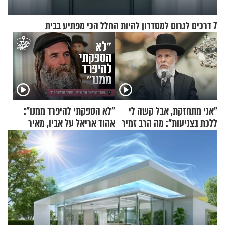
7 דרכים לגרום למסדרון להיות החלל הכי מפתיע בבית
"אני מתחזקת, אבל קשה לי
"לא הספקתי להיפרד ממנו":
ללכת בצניעות": מה הרב זמיר
אהוד אריאל על אביו, מאיר
כהן המליץ לה לעשות?
אריאל ז"ל