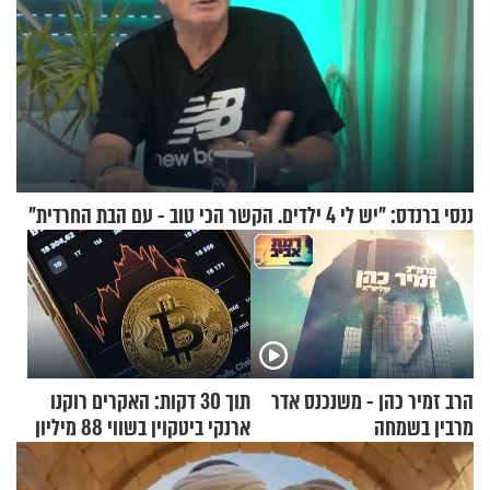
ננסי ברנדס: "יש לי 4 ילדים. הקשר הכי טוב - עם הבת החרדית"
הרב זמיר כהן - משנכנס אדר
תוך 30 דקות: האקרים רוקנו
מרבין בשמחה
ארנקי ביטקוין בשווי 88 מיליון
דולר