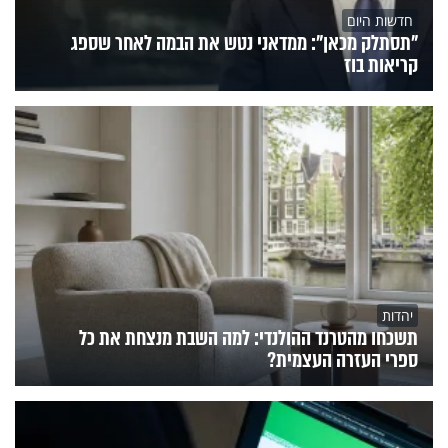
חדשות היום
"תסתלק מכאן": ממדאני נטש את הבמה לאחר שספג
קריאות בוז
יהדות
תשכחו מהטרנד ההולנדי: למה השבת מנצחת את כל
ספרי העזרה העצמית?