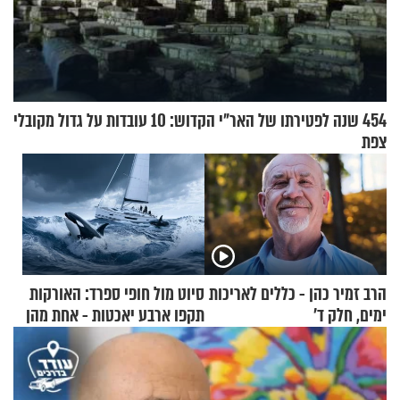
454 שנה לפטירתו של האר"י הקדוש: 10 עובדות על גדול מקובלי
צפת
הרב זמיר כהן - כללים לאריכות
סיוט מול חופי ספרד: האורקות
ימים, חלק ד’
תקפו ארבע יאכטות - אחת מהן
טבעה