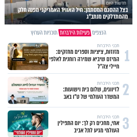
חדשות היום
בצל ההסכם המסתמן: חיל האוויר האמריקני מפנה חלק
מהמתדלקים מנתב"ג
הנצפים
פעילות הידברות
תוכניות הערוץ
תכני הידברות
1
מזוזות, ציציות וספרים מחזקים:
המיזם שיביא שמירה רוחנית לאלפי
חיילי צה"ל
2
תכני הידברות
לזיווגים, שלום בית וישועות:
המשדר העולמי של ט"ו באב
3
תכני הידברות
אחי, מחכים רק לך: יום התפילין
העולמי מגיע לתל אביב