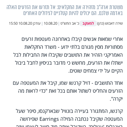
משטרת ארה"ב מזהירה את החקלאים: אל תזרעו את הזרעים האלה
באדמה שלכם. הם יכולים להיות קטלניים לגידולים האחרים
למעקב
שירה דאבוש (כהן)
כ' אב התש"פ
|
10.08.20
|
עודכן
10.08.20 15:50
אחרי שמאות אנשים קיבלו באחרונה מעטפות זרעים
מסתוריות מסין מגורם בלתי ידוע - משרד החקלאות
האמריקני הזהיר את התושבים שקיבלו את החבילות לבל
ישתלו את הזרעים, מחשש כי מדובר בניסיון לחבל ביבול
הקיים על ידי צמחים שוטים.
אחד התושבים - דויל קרנשו שמו, קיבל את המעטפה עם
הזרעים והחליט לשתול אותם בכל זאת "כדי לראות מה
יקרה".
קרנשו, המתגורר בעיירה בונוויל שבארקנסו, סיפר שעל
המעטפה שקיבל נכתבה המילה Earrings שפירושה
באנגלית 'עגילים'. כשקיבל אותה מיד חשב לעצמו שזה