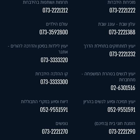
מזכירות הידברות
תרומות ושותפות בהידברות
073-2221212
073-2221222
עלון שבת - עונג שבת
עולם הילדים
073-3592800
073-2221388
יעוץ למתחזקים בתחילת הדרך
יעוץ לילדות בסיכון והדרכה להורים -
אתגר
073-2221232
073-3333320
יעוץ לנשים בטהרת המשפחה -
קו ההלכה הידברות
מתחברות
073-3333300
02-6301516
יעוץ תמיכה וסיוע לנשים בהריון
דיווח וסיוע במקרי התבוללות
052-9551591
052-9551591
הזמנת חוגי בית (בחינם)
נופשים
073-2221270
073-2221290