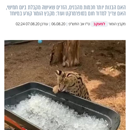
האם הבנות יותר חכמות מהבנים, הזרים שאישה מקבלת ביום חמישי,
האם צריך למדוד חום בסופרמרקט ועוד: מקבץ הומור קורע במיוחד
למעקב
מקבץ הומור
ט"ז אב התש"פ
|
06.08.20
|
עודכן
07.08.20 02:24