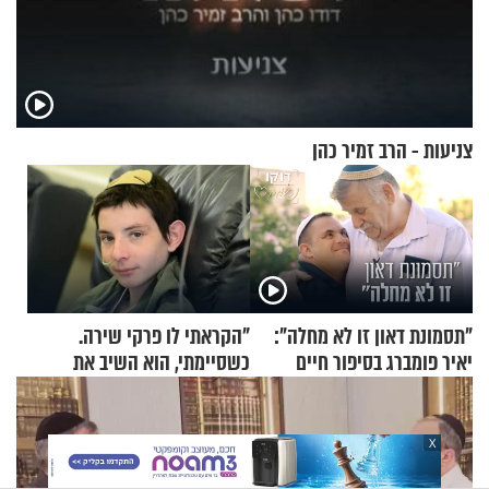
צניעות - הרב זמיר כהן
"תסמונת דאון זו לא מחלה":
"הקראתי לו פרקי שירה.
יאיר פומברג בסיפור חיים
כשסיימתי, הוא השיב את
מעורר השראה
נשמתו לבורא"
X