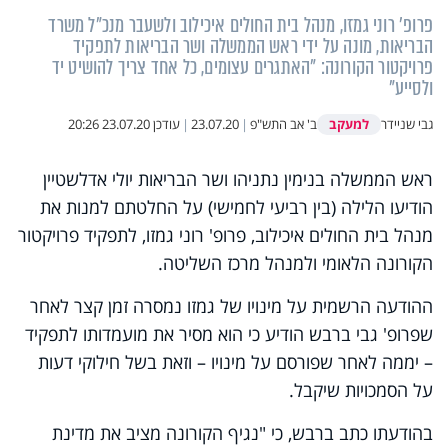
פרופ' רוני גמזו, מנהל בית החולים איכילוב ולשעבר מנכ"ל משרד
הבריאות, מונה על ידי ראש הממשלה ושר הבריאות לתפקיד
פרויקטור הקורונה: "האתגרים עצומים, כל אחד צריך להושיט יד
ולסייע"
למעקב
גבי שניידר
ב' אב התש"פ
|
23.07.20
|
עודכן
23.07.20 20:26
ראש הממשלה בנימין נתניהו ושר הבריאות יולי אדלשטיין
הודיעו הלילה (בין רביעי לחמישי) על החלטתם למנות את
מנהל בית החולים איכילוב, פרופ' רוני גמזו, לתפקיד פרויקטור
הקורונה הלאומי ולמנהל מרכז השליטה.
ההודעה הרשמית על מינויו של גמזו נמסרה זמן קצר לאחר
שפרופ' גבי ברבש הודיע כי הוא מסיר את מועמדותו לתפקיד
– יממה לאחר שפורסם על מינויו – וזאת בשל חילוקי דעות
על הסמכויות שיקבל.
בהודעתו כתב ברבש, כי "נגיף הקורונה מציב את מדינת