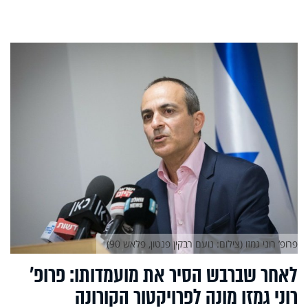
פרופ’ רוני גמזו (צילום: נועם רבקין פנטון, פלאש 90)
לאחר שברבש הסיר את מועמדותו: פרופ’
רוני גמזו מונה לפרויקטור הקורונה