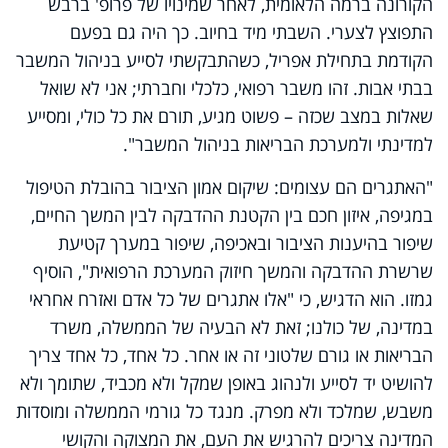
הקורונה ברמה הלאומית, לאחר שמינויו של פרופ' ברבש
התפוצץ לצערי. השבתי מיד בחיוב. כך היה גם בפעם
הקודמת בתחילת אפריל, כשהתבקשתי לסייע בניהול המשבר
בבתי אבות. זהו משבר רפואי, כלכלי וחברתי; אני לא שואל
שאלות במצב שכזה – פשוט מגיע, תורם את כל כולי, ומסייע
למדינתי ולמערכת הבריאות בניהול המשבר".
"האתגרים הם עצומים: שיקום אמון הציבור בהובלת הטיפול
במגיפה, איזון חכם בין הקטנת ההדבקה לבין המשך החיים,
שיפור בהיענות הציבור ובאכיפה, שיפור במערך קטיעת
שרשרת ההדבקה והמשך חיזוק המערכת הרפואית", הוסיף
גמזו. הוא הדגיש, כי "אלו אתגרים של כל אדם ואזרח אחראי
במדינה, של כולנו; זאת לא הבעיה של הממשלה, משרד
הבריאות או גורם שלטוני זה או אחר. כל אחד, כל אחד צריך
להושיט יד לסייע ולנהוג באופן שמקל ולא מכביד, שתומך ולא
משבש, שמלכד ולא מפרק. מנגד כל גורמי הממשלה ומוסדות
המדינה צריכים להרגיש את העם, את המצוקה והקושי