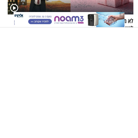
X
לא מה שחשבת: 5 סודות
הרב רפאל אוחיון: מקום
ליצירת מראה מטופח ורענן
לשאלה, פרק 2 - איך ניתן
להוכיח שהתורה משמיים?
"שאלתי את אמא שלי 'אני יהודייה?'": קטרין נמני על מסע
ההתחזקות המרגש