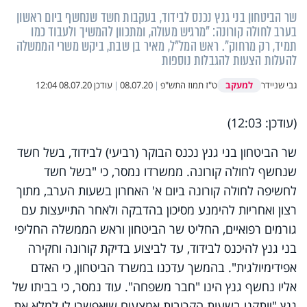
שר הביטחון בני גנץ נכנס לבידוד, בעקבות חשד שנחשף ביום ראשון
בערב לחולה קורונה: "מרגיש מעולה, ומתכוון להמשיך ולעבוד כמו
תמיד, רק מרחוק". ראש המל"ל, מאיר בן שבת, ביקש משרי הממשלה
להעלות הצעות להגבלות נוספות
למעקב
גבי שניידר
ט"ז תמוז התש"פ
|
08.07.20
|
עודכן
08.07.20 12:04
(עודכן: 12:03)
שר הביטחון בני גנץ נכנס הבוקר (רביעי) לבידוד, בשל חשד
שנחשף לחולה קורונה. ממשרדו נמסר, כי "בשל חשד
לחשיפה לחולה קורונה ביום א' האחרון בשעות הערב, מתוך
רצון ואחריות להימנע מסיכון בהדבקה ולאחר התייעצות עם
גורמים רפואיים, החליט שר הביטחון וראש הממשלה החליפי
בני גנץ להיכנס לבידוד, עד לביצוע בדיקת קורונה וחקירה
אפידימיולגית". בהמשך עדכנו במשרד הביטחון, כי האדם
אליו נחשף גנץ הינו "חבר משפחה". עוד נמסר, כי בביתו של
גנץ "יותקנו בשעות הקרובות אמצעים שיאפשרו לו למלא את