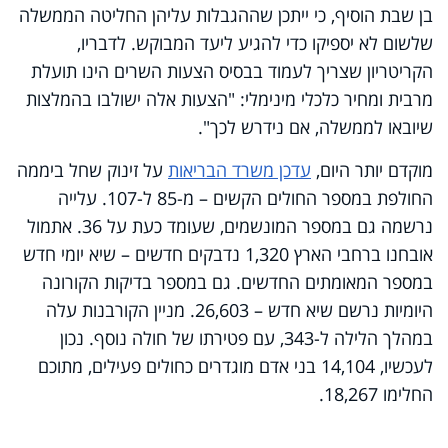
בן שבת הוסיף, כי ייתכן שההגבלות עליהן החליטה הממשלה
שלשום לא יספיקו כדי להגיע ליעד המבוקש. לדבריו,
הקריטריון שצריך לעמוד בבסיס הצעות השרים הינו תועלת
מרבית ומחיר כלכלי מינימלי: "הצעות אלה ישולבו בהמלצות
שיובאו לממשלה, אם נידרש לכך".
מוקדם יותר היום,
עדכן משרד הבריאות
על זינוק שחל ביממה
החולפת במספר החולים הקשים – מ-85 ל-107. עלייה
נרשמה גם במספר המונשמים, שעומד כעת על 36. אתמול
אובחנו ברחבי הארץ 1,320 נדבקים חדשים – שיא יומי חדש
במספר המאומתים החדשים. גם במספר בדיקות הקורונה
היומיות נרשם שיא חדש – 26,603. מניין הקורבנות עלה
במהלך הלילה ל-343, עם פטירתו של חולה נוסף. נכון
לעכשיו, 14,104 בני אדם מוגדרים כחולים פעילים, מתוכם
החלימו 18,267.