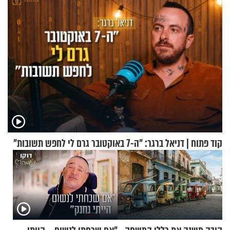
קוד פתוח | דניאל ברגר: "ה-7 באוקטובר גרם לי לחפש תשובות"