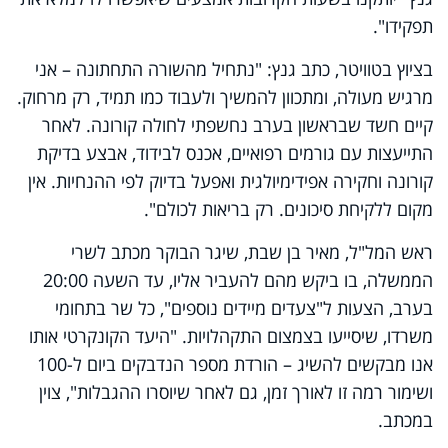
תפקידו".
בציוץ בטוויטר, כתב גנץ: "נתחיל מהשורה התחתונה – אני
מרגיש מעולה, ומתכוון להמשיך ולעבוד כמו תמיד, רק מרחוק.
קיים חשד שבראשון בערב נחשפתי לחולה קורונה. לאחר
התייעצות עם גורמים רפואיים, אכנס לבידוד, אבצע בדיקת
קורונה וחקירה אפידימיולגית ואפעל בדיוק לפי ההנחיות. אין
מקום ללקיחת סיכונים. רק בריאות לכולם".
ראש המל"ל, מאיר בן שבת, שיגר הבוקר מכתב לשרי
הממשלה, בו ביקש מהם להעביר אליו, עד השעה 20:00
בערב, הצעות ל"צעדים מיידים נוספים", כל שר בתחומי
משרדו, שיסייעו בצמצום התקהלויות. "היעד הקונקרטי אותו
אנו מבקשים להשיג – הורדת מספר הנדבקים ביום ל-100
ושימור רמה זו לאורך זמן, גם לאחר שיוסרו ההגבלות", צוין
במכתב.