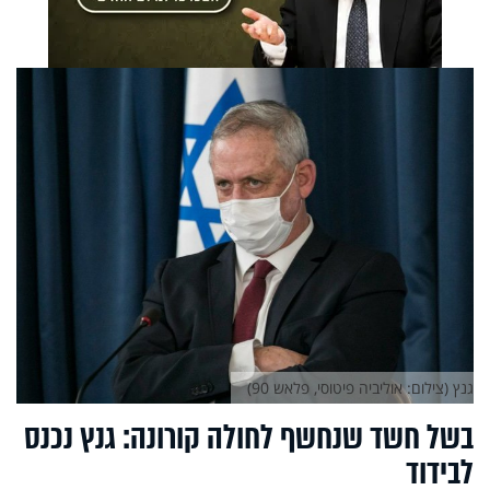
גנץ (צילום: אוליביה פיטוסי, פלאש 90)
בשל חשד שנחשף לחולה קורונה: גנץ נכנס
לבידוד