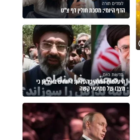
לומדים תורה
הדף היומי: מסכת חולין דף צ"ט
חדשות היום
היעלמות המנהיג העליון: דיווחים באיראן כי
מצבו של חמינאי קשה