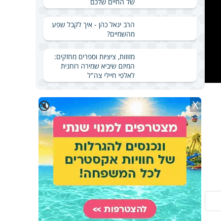
של החיים שלכם
הרב יגאל כהן - איך לקבל שפע
מהשמיים?
מזוזות, ציציות וספרים מחזקים:
המיזם שיביא שמירה רוחנית
לאלפי חיילי צה"ל
X
🔇