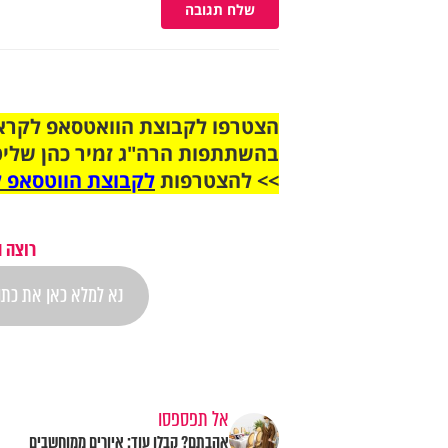
שלח תגובה
בהשתתפות הרה"ג זמיר כהן שליט
>> להצטרפות
לקבוצת הווטסאפ ל
רוצה 
אל תפספסו
אהבתם? קבלו עוד: איורים ממוחשבים