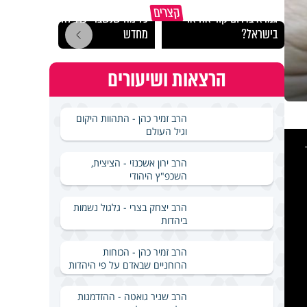
באיזה ארץ לומדים יותר
קצרים
גמרא בדרום קוריאה או
כל מה שנשבר יכול להיבנות
האם מ
בישראל?
מחדש
בשבת
הרצאות ושיעורים
הרב זמיר כהן - התהוות היקום
וגיל העולם
This
is
a
modal
windo
הרב ירון אשכנזי - הציצית,
השכפ"ץ היהודי
הרב יצחק בצרי - גלגול נשמות
ביהדות
הרב זמיר כהן - הכוחות
הרוחניים שבאדם על פי היהדות
הרב שניר גואטה - ההזדמנות