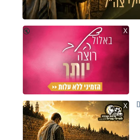
X
🔇
ם
X