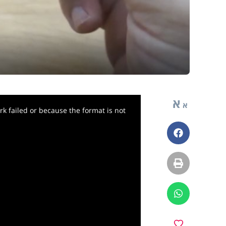
א
א
k failed or because the format is not
פייסבוק
הדפסה
ווטסאפ
מועדפים