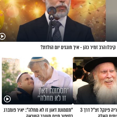
קיבלו
הרב זמיר כהן - איך חוגגים יום הולדת?
הכירו את הרב אריה פינקל זצ"ל דרך 3
"תסמונת דאון זו לא מחלה": יאיר פומברג
ימים האלה
בסיפור חיים מעורר השראה