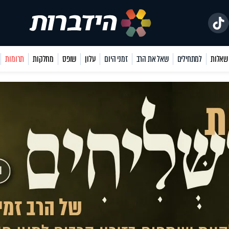
למתחילים
שאל את הרב
זמני היום
עלון
שופס
מחלקות
תרומות