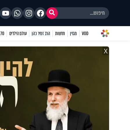
VOD
מגזין
חדשות
הרב זמיר כהן
עולם הילדים
70 שאלות
X