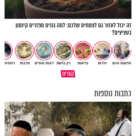
זה יכול לעזור גם לצמחים שלכם: למה גננים מפזרים קינמון
בעציצים?
חדשות היום
יהדות
בריאות
רץ ברשת
דעות וטורים
תרבות
רוחניות ו
באיזה ארץ לומדים יותר גמרא
קצרים
בדרום קוריאה או בישראל?
כל מה שנשבר יכול להיבנות מחד
כתבות נוספות