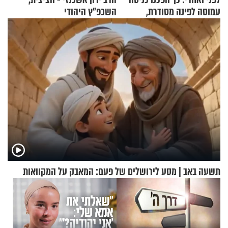
עמוסה לפינה מסודרת,
השכפ"ץ היהודי
שימושית ומזמינה
תשעה באב | מסע לירושלים של פעם: המאבק על המקוואות