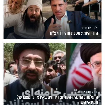
לומדים תורה
הדף היומי: מסכת חולין דף צ"ט
חדשות היום
היעלמות המנהיג העליון: דיווחים באיראן כי מצבו של
חמינאי קשה