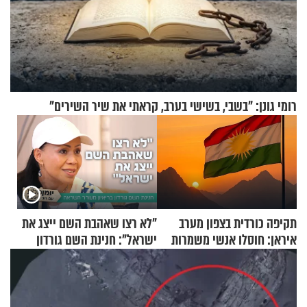
רומי גונן: "בשבי, בשישי בערב, קראתי את שיר השירים"
תקיפה כורדית בצפון מערב
"לא רצו שאהבת השם ייצג את
איראן: חוסלו אנשי משמרות
ישראל": חנינת השם גורדון
המהפכה
בריאיון מעורר השראה