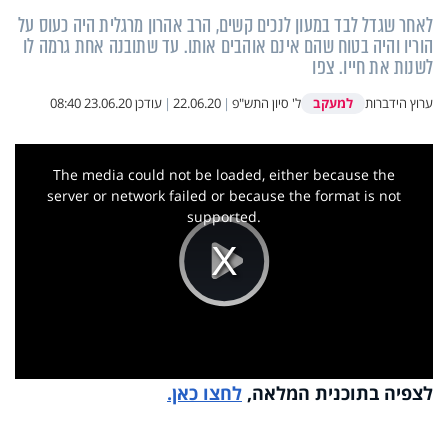
לאחר שגדל לבד במעון לנכים קשים, הרב אהרון מרגלית היה כעוס על
הוריו והיה בטוח שהם אינם אוהבים אותו. עד שתובנה אחת גרמה לו
לשנות את חייו. צפו
למעקב
ערוץ הידברות
ל' סיון התש"פ
|
22.06.20
|
עודכן
23.06.20 08:40
This
is
a
The media could not be loaded, either because the
modal
window.
server or network failed or because the format is not
supported.
Play
Video
לצפיה בתוכנית המלאה,
לחצו כאן.