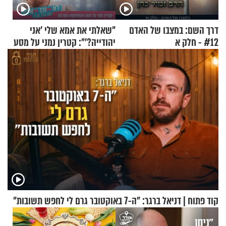
דרך השם: במצבו של האדם
"שאלתי את אמא שלי 'אני
#12 - חלק א
יהודייה?'": קטרין נמני על מסע
ההתחזקות המרגש
קוד פתוח | דניאל ברגר: "ה-7 באוקטובר גרם לי לחפש תשובות"