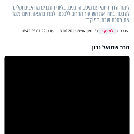
לימוד הדף היומי עם מיטב הרבנים, בליווי הסברים מרהיבים וקלים
להבנה. בחרו את השיעור הקרוב ללבכם, ולמדו בהנאה. היום נלמד
את מסכת שבת, דף ק"ד
למעקב
הידברות
כ"ז סיון התש"פ
|
19.06.20
|
עודכן
25.01.22 18:42
הרב שמואל נבון