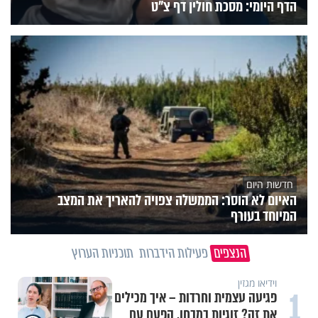
הדף היומי: מסכת חולין דף צ"ט
חדשות היום
האיום לא הוסר: הממשלה צפויה להאריך את המצב
המיוחד בעורף
הנצפים
פעילות הידברות
תוכניות הערוץ
וידיאו מגזין
1
פגיעה עצמית וחרדות – איך מכילים
את זה? זוגיות במבחן, הפעם עם