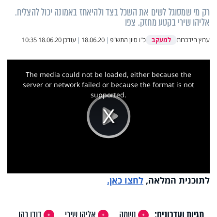
רק מי שמסוגל לשים את השכל בצד ולהיאחז באמונה יכול להצליח.
אליהו שירי בקטע מחזק. צפו
למעקב
ערוץ הידברות
כ"ו סיון התש"פ
|
18.06.20
|
עודכן
18.06.20 10:35
This
is
a
The media could not be loaded, either because the
modal
window.
server or network failed or because the format is not
supported.
Play
Video
לתוכנית המלאה,
לחצו כאן.
תגיות ועדכונים:
נשמה
אליהו שירי
דודו כהן