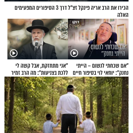
הכירו את הרב אריה פינקל זצ"ל דרך 3 הסיפורים המפעימים
האלה
"אם שכחתי לנשום – הייתי
"אני מתחזקת, אבל קשה לי
נחנק": יוחאי לוי בסיפור חיים
ללכת בצניעות": מה הרב זמיר
מעורר השראה
כהן המליץ לה לעשות?