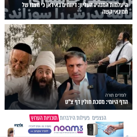
היעלמות המנהיג העליון: דיווחים באיראן כי מצבו של
חמינאי קשה
לומדים תורה
הדף היומי: מסכת חולין דף צ"ט
הנצפים
פעילות הידברות
תוכניות הערוץ
X
וידיאו מגזין