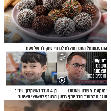
התגעגעתם? מתכון מוצלח לכדורי שוקולד של פעם
"נתקענו. חשבנו שאנחנו
בן 4 נעדר באשקלון: שב"כ
הולכים למות": הרב יוסף גרמון
הצטרף למאמצי האיתור
בריאיון מרתק