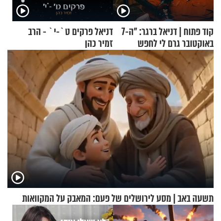
קוד פתוח | דניאל ברגר: "ה-7
דניאל פרקים ט`-י` - הרב
באוקטובר גרם לי לחפש
זמיר כהן
תשובות"
תשעה באב | מסע לירושלים של פעם: המאבק על המקוואות