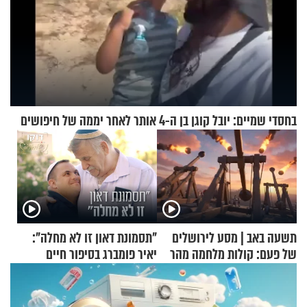
בחסדי שמיים: יובל קוגן בן ה-4 אותר לאחר יממה של חיפושים
תשעה באב | מסע לירושלים
"תסמונת דאון זו לא מחלה":
של פעם: קולות מלחמה מהר
יאיר פומברג בסיפור חיים
הזיתים
מעורר השראה