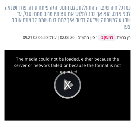
כמו כל חיה שעברה התעללות, גם התוכי הזה פיתח טינה, פחד ושנאה
לבני אדם. הוא אף נהג לתלוש את נוצותיו מרוב מתח וסבל, עד
שהגיע למשפחה שידעה בדיוק איך לתת לו תשומת לב ויחס אוהב.
צפו
למעקב
רץ ברשת
י' סיון התש"פ
|
02.06.20
|
עודכן
02.06.20 09:21
This
is
a
The media could not be loaded, either because the
modal
window.
server or network failed or because the format is not
supported.
Play
Video