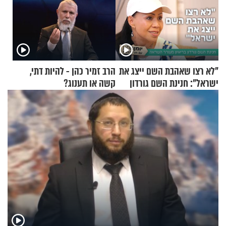
"לא רצו שאהבת השם ייצג את
הרב זמיר כהן - להיות דתי,
ישראל": חנינת השם גורדון
קשה או תענוג?
בריאיון מעורר השראה