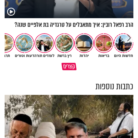
הרב רפאל רובין: איך מתאבלים על טרגדיה בת אלפיים שנה?
חדשות היום
בריאות
יהדות
רץ ברשת
לומדים תורה
דעות וטורים
תרבות
באיזה ארץ לומדים יותר גמרא
קצרים
בדרום קוריאה או בישראל?
כל מה שנשבר יכול להיבנות מחד
כתבות נוספות