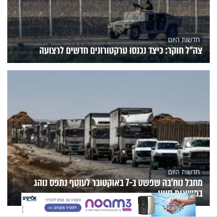
חדשות היום
צה"ל חוקר: כיצד נכנסו טרקטורונים חדשים לרצועה
חדשות היום
מחבל נוח'בה שפשט ב-7 באוקטובר לעוטף נתפס נוהג
במשאית סיוע
X