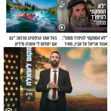
"לא הספקתי להיפרד ממנו":
בעל אתר הרפטינג מרגש: "גם
אהוד אריאל על אביו, מאיר
אם ישלמו לי עשרה מיליון
אריאל ז"ל
שקלים - לא אפתח בשבת"