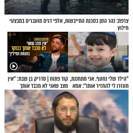
צרפת: נהר הסן בסכנת התייבשות, אלפי דגים מועברים במבצעי
חילוץ
"הילד שלי נחטף. אני מתחננת,
קוד פתוח | סדריק בן שבת: "אין
תעזרו לי להחזיר אותו": אמא
מצב שאני לא מכבד אותך
של יובל בן ה-4 בריאיון דומע
בבוקר בהנחת תפילין"