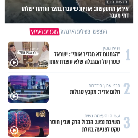
חדשות היום
איראן מתעקשת: אוניות שיעברו במצר הורמוז ישלמו
דמי מעבר
הנצפים
פעילות הידברות
תוכניות הערוץ
1
וידיאו מגזין
"הגמגום לא מגדיר אותי": ישראל
שטרן על המגבלה שלא עוצרת אותו
2
תכני ערוץ הידברות
חלום אדיר: מקבץ סגולות
3
עשייה והעצמה נשית
משיבת נפש: הגבול הדק שבין חוסר
טקט לפגיעה בזולת