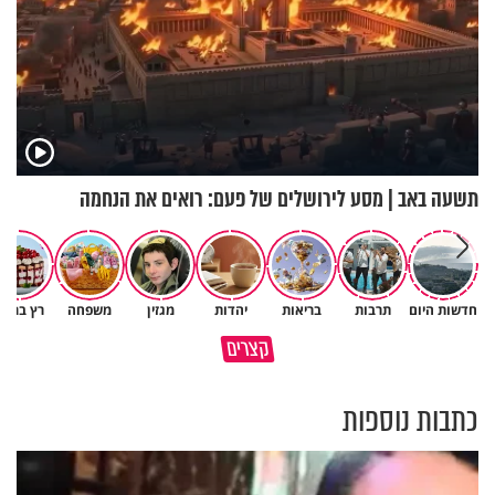
תשעה באב | מסע לירושלים של פעם: רואים את הנחמה
חדשות היום
תרבות
בריאות
יהדות
מגזין
משפחה
רץ ברשת
גם השולחן שבת שאתם מסדרים
קצרים
כל מה שנשבר יכול להיבנות מחדש
הוא חלק מהשפע שתקבלו
כתבות נוספות