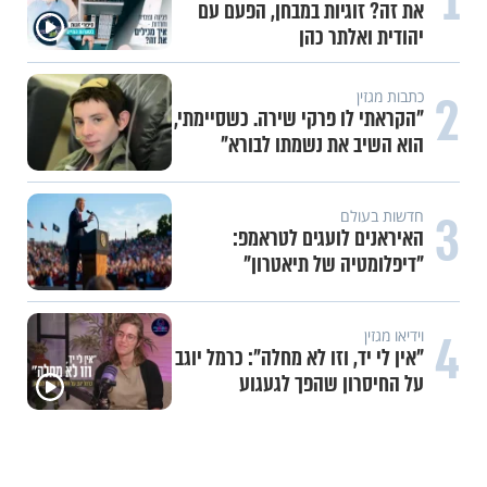
1
את זה? זוגיות במבחן, הפעם עם
יהודית ואלתר כהן
2
כתבות מגזין
"הקראתי לו פרקי שירה. כשסיימתי,
הוא השיב את נשמתו לבורא"
3
חדשות בעולם
האיראנים לועגים לטראמפ:
"דיפלומטיה של תיאטרון"
4
וידיאו מגזין
"אין לי יד, וזו לא מחלה": כרמל יוגב
על החיסרון שהפך לגעגוע