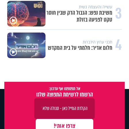
3
עשייה והעצמה נשית
משיבת נפש: הגבול הדק שבין חוסר
טקט לפגיעה בזולת
4
תכני ערוץ הידברות
חלום אדיר: חלמתי על בית המקדש
אל תפספסו אף עדכון:
הרשמו לרשימת התפוצה שלנו