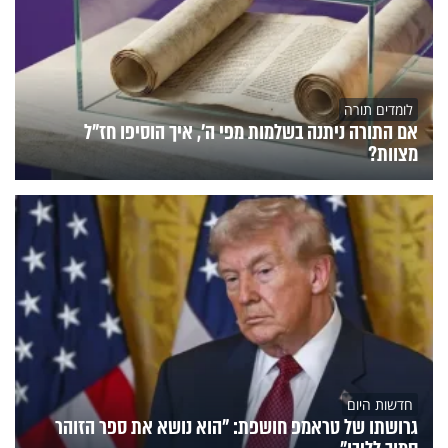
לומדים תורה
אם התורה ניתנה בשלמות מפי ה', איך הוסיפו חז"ל
מצוות?
חדשות היום
גרושתו של טראמפ חושפת: "הוא נושא את ספר הזוהר