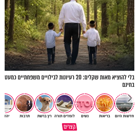
בלי להוציא מאות שקלים: 20 רעיונות לבילויים משפחתיים כמעט
בחינם
"אנחנו מאמינים שהיימנוט
חדשות היום
בריאות
נשים
לומדים תורה
רץ ברשת
תרבות
יהדות
סגולה שתעזור לכם למתן את
נחטפה": טספאי קסאו על בתו
קצרים
הריבים בבית
הנעדרת