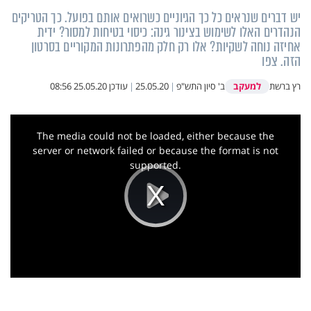
יש דברים שנראים כל כך הגיוניים כשרואים אותם בפועל. כך הטריקים
הנהדרים האלו לשימוש בצינור גינה: כיסוי בטיחות למסור? ידית
אחיזה נוחה לשקיות? אלו רק חלק מהפתרונות המקוריים בסרטון
הזה. צפו
למעקב
רץ ברשת
ב' סיון התש"פ
|
25.05.20
|
עודכן
25.05.20 08:56
This
is
a
The media could not be loaded, either because the
modal
window.
server or network failed or because the format is not
supported.
Play
Video