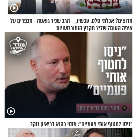
מרוצים? אכלתי סלט. עכשיו,
הרב שניר גואטה - מכפרים על
איפה העוגה שלי? מקבץ הומור
טעויות
כייפי מספר 1
"ניסו לחטוף אותי פעמיים": מוטי כהנא בריאיון נוקב