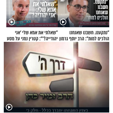
"נתקענו. חשבנו שאנחנו
"שאלתי את אמא שלי 'אני
הולכים למות": הרב יוסף גרמון
יהודייה?'": קטרין נמני על מסע
בריאיון מרתק
ההתחזקות המרגש