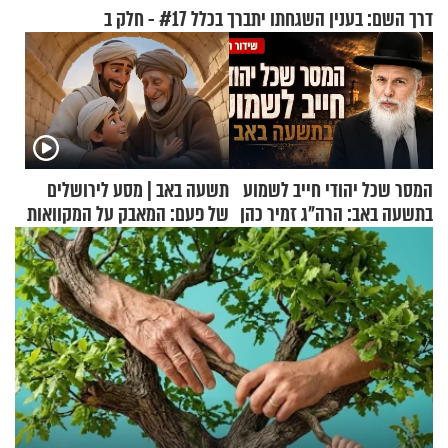
דרך השם: בענין השגחתו יתברך בכלל #17 - חלק ב
המסר שכל יהודי חייב לשמוע
תשעה באב | מסע לירושלים
בתשעה באב: הרה"ג זמיר כהן
של פעם: המאבק על המקוואות
בשיעור מיוחד