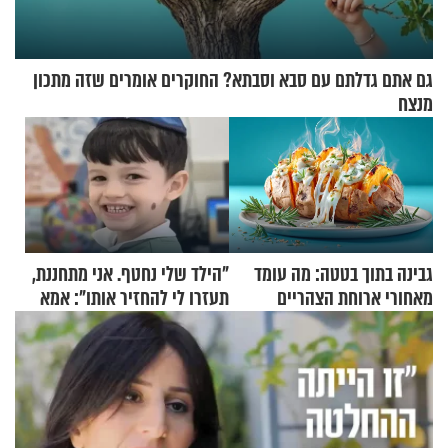
גם אתם גדלתם עם סבא וסבתא? החוקרים אומרים שזה מתכון
מנצח
גבינה בתוך בטטה: מה עומד
"הילד שלי נחטף. אני מתחננת,
מאחורי ארוחת הצהריים
תעזרו לי להחזיר אותו": אמא
שכבשה את הרשת?
של יובל בן ה-4 בריאיון דומע