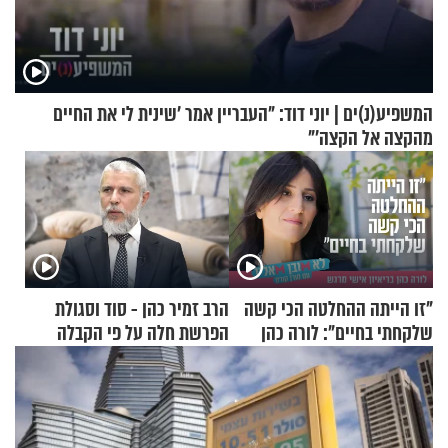
המשפיע(נ)ים | יוני דוד: "העבריין אמר 'שינית לי את החיים
מהקצה אל הקצה'"
"זו הייתה ההחלטה הכי קשה
הרב זמיר כהן - סוד וסגולת
שלקחתי בחיים": לורה כהן
הפרשת חלה על פי הקבלה
בריאיון אישי מרגש