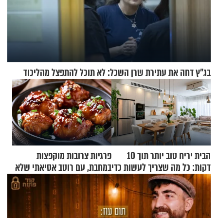
בג"ץ דחה את עתירת שרן השכל: לא תוכל להתפצל מהליכוד
הבית יריח טוב יותר תוך 10
פרגיות צרובות מוקפצות
דקות: כל מה שצריך לעשות כדי
במחבת, עם רוטב אסיאתי שלא
לרענן את הבית
יישכח במהרה