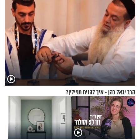
מעורר השראה
הזיתים
הרב יגאל כהן - איך להניח תפילין?