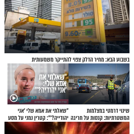
בשבוע הבא: מחיר הדלק צפוי להתייקר משמעותית
שינוי דרמטי במצלמות
"שאלתי את אמא שלי 'אני
המשטרתיות: קנסות על חריגה
יהודייה?'": קטרין נמני על מסע
קלה של מהירות
ההתחזקות המרגש