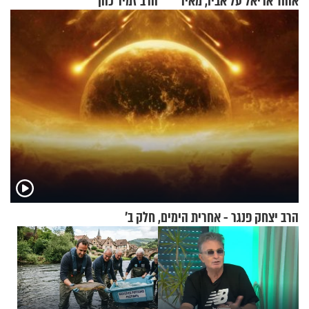
אהוד אריאל על אביו, מאיר
הרב זמיר כהן
אריאל ז"ל
הרב יצחק פנגר - אחרית הימים, חלק ב’