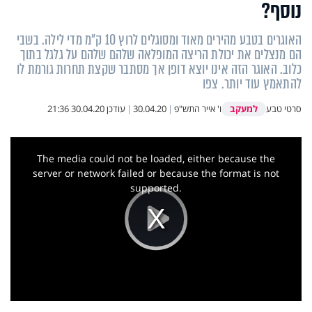
נוסף?
האוגרים בטבע מהירים מאוד ומסוגלים לרוץ 10 ק"מ מדי לילה. בשבי
הם מנצלים את יכולת הריצה המופלאה שלהם שלהם על גלגל בתוך
כלוב. האוגר הזה אינו יוצא דופן אך מסתבר שקצת תחרות גורמת לו
להתאמץ עוד יותר. צפו
למעקב
סרטי טבע
ו' אייר התש"פ
|
30.04.20
|
עודכן
30.04.20 21:36
This
is
a
The media could not be loaded, either because the
modal
window.
server or network failed or because the format is not
supported.
Play