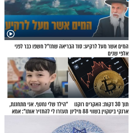
המים אשר מעל לרקיע: סוד הבריאה שחז"ל חשפו כבר לפני
אלפי שנים
תוך 30 דקות: האקרים רוקנו
"הילד שלי נחטף. אני מתחננת,
ארנקי ביטקוין בשווי 88 מיליון
תעזרו לי להחזיר אותו": אמא
דולר
של יובל בן ה-4 בריאיון דומע