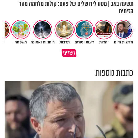
תשעה באב | מסע לירושלים של פעם: קולות מלחמה מהר
הזיתים
חדשות היום
יהדות
דעות וטורים
תרבות
רוחניות ואמונה
משפחה
נשי
גם ׳הרע׳ זה הרחמים של בורא
קצרים
מדוע האמונה נמשלה למלח?
עולם
כתבות נוספות