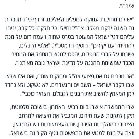
יציבה
"
.
"יש לנו מחויבות עמוקה לנופלים ולאליכם, וחרף כל המגבלות
גם השנה יבקרו מפקדי צה"ל וחייליו כל חלקה וכל קבר, יניחו
עליהם דגל ישראל המעוטר בסרט שחור, ויעמדו דום על מנת
להתייחד עם יקיריכן", הוסיף הרמטכ"ל. "אלפי הדגלים,
שיונחו על קברי הנופלים, יהפכו למגש המסמל את המחיר
הכבד שמשימת ההגנה על מדינת ישראל גובה מאיתנו".
"אנו זוכרים גם את פצועי צה"ל ומחזקים אותם, ואת אלו שלא
שבו לקבר ישראל – השבויים והנעדרים. לא נשקוט ולא נחדל
למן המאמץ להשיב את הבנים לגבולם, הצהיר כוכבי".
שרי הממשלה אישרו ביום רביעי האחרון, בישיבה טלפונית,
תיקון לתקנות שעת חירום, המגביל את היציאה למרחב
הציבורי במהלך יום הזיכרון, יום העצמאות וחודש הרמדאן,
וזאת על מנת למנוע את התפשטות נגיף הקורונה בישראל
.