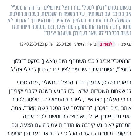
בנאום בטקס "דגלון לנופל" בהר הרצל בירושלים, הזדהה הרמטכ"ל
אביב כוכבי עם רגשותיהן של המשפחות השכולות, בעקבות החלטת
הממשלה לסגור את בתי העלמין הצבאיים ביום הזיכרון: "המרחק לא
מונע קירבה או הזדהות עמוקה עם הצער, וגם בתקופה מיוחדת זו
נעשה הכל כדי להישאר בעבורכן משענת יציבה"
למעקב
גבי שניידר
ב' אייר התש"פ
|
26.04.20
|
עודכן
26.04.20 12:40
‏הרמטכ"ל אביב כוכבי השתתף היום (ראשון) בטקס "דגלון
לנופל", הפותח את האירועים לציון יום הזיכרון לחללי צה"ל.
בנאומו בטקס, שנערך בהר הרצל בירושלים, פנה כוכבי
למשפחות השכולות, שלא יוכלו להגיע השנה לקברי יקיריהן
בבתי העלמין הצבאיים, לאחר שהממשלה החליטה לסגור
אותם ביום הזיכרון. "ההחלטה על הסגר קשה מאוד", אמר.
"אני מבין אתכן, אבל היא מוצדקת וחשוב לכבד אותה.
המרחק לא מונע קירבה או הזדהות עמוקה עם הצער, וגם
בתקופה מיוחדת זו נעשה הכל כדי להישאר בעבורכן משענת