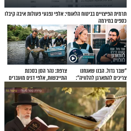
תרמית הפיצויים בביטוח הלאומי: אלפי נפגעי פעולות איבה קיבלו
כספים במירמה
"שבר גדול. הבנו שאנחנו
צרפת: נהר הסן בסכנת
צריכים להתארגן להלוויה":
התייבשות, אלפי דגים מועברים
זוגיות במבחן, הפעם עם מרים
במבצעי חילוץ
וגד דנינו