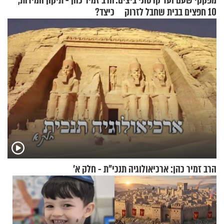
מפקקי שעם ועד קרטוני ביצים:
הרב זמיר כהן - תיקון המידות,
10 חפצים בבית שחבל לזרוק
כיצד?
לפח
הרב זמיר כהן: ארכיאולוגיה תנכי"ת - חלק א’