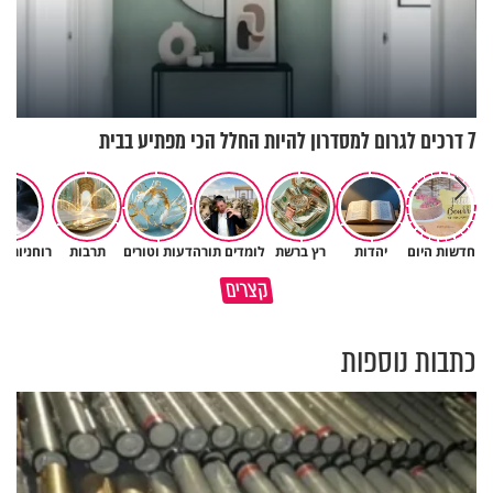
7 דרכים לגרום למסדרון להיות החלל הכי מפתיע בבית
חדשות היום
יהדות
רץ ברשת
לומדים תורה
דעות וטורים
תרבות
רוחניות ו
תהיו אהרון הכהן - תשכינו שלום
כל קושי שחווית היה ניסיון לרומם
קצרים
ותרדפו שלום
אותך
כתבות נוספות