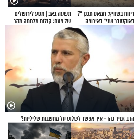
דיווח בשוויץ: חמאס תכנן "7
תשעה באב | מסע לירושלים
באוקטובר שני" באירופה
של פעם: קולות מלחמה מהר
הזיתים
הרב זמיר כהן - איך אפשר לשלוט על מחשבות שליליות?