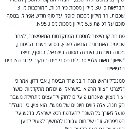
הבריאות כ- 30 מיליון מסכות כירורגיות, המורכבות מ- 3
שכבות. 11 מיליון מסכות יסופקו עד סוף חודש אפריל. בנוסף,
סוכם על רכישת 5.5 מיליון מסכות מסוג
N95
.
פתיחת קו הייצור למסכות המתקדמות התאפשרה, לאחר
שבימים האחרונים הובאה לארץ, בסיוע משרד הביטחון,
מכונה מיוחדת, היחידה מסוגה בישראל. בנוסף, תייצר
"שיאון" מאות אלפי סרבלים חסיני מים וחלוקים עבור הצוותים
הרפואיים.
סמנכ"ל וראש מנה"ר במשרד הביטחון, אבי דדון, אמר כי
"ליצרני הציוד הרפואי בישראל יש יכולות מתקדמות וכושר
יצור מצוין, שאנחנו פועלים לחזק ולהעצים מתחילת משבר
הקורונה. אלה קווים חיוניים של ממש". הוא ציין, כי "מנה"ר
פועל לאורך כל השנה להעדפת רכש ישראלי, בדגש על
הפריפריה. זוהי שליחות עבורנו להמשיך לפעול למען
התעשייה גם בעת הקשה הזו".