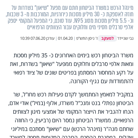
מינהל הרכש במשרד הביטחון חתם עם מפעל "שיאון" בשדרות על
חוזה לאספקת כ- 30 מיליון מסכות כירורגיות, המורכבות מ- 3 שכבות,
וכ- 5.5 מיליון מסכות מסוג N95. עוד סוכם, כי המפעל המקומי יספק
אלפי סרבלים חסיני מים וחלוקים עבור הצוותים הרפואיים
למעקב
גבי שניידר
ז' ניסן התש"פ
|
01.04.20
|
עודכן
07.06.20 10:39
משרד הביטחון רכש בימים האחרונים כ- 35 מיליון מסכות
ומאות אלפי סרבלים וחלוקים ממפעל "שיאון" בשדרות, זאת
על רקע המחסור המסתמן בפריטים שונים של ציוד רפואי
להתמודדות עם נגיף הקורונה.
במקביל למאמץ המתמשך לקדם פעילות רכש מחו"ל, שר
הביטחון נפתלי בנט ומנכ"ל משרדו, אלוף (במיל') אודי אדם,
הנחו להגביר את הייצור המקומי של אמצעי מיגון לצוותים
הרפואיים. ממשרד הביטחון נמסר היום (רביעי), כי החוזה
שחתם מנה"ר (מינהל הרכש) עם "שיאון" מסתכם במיליוני
שקלים. במסגרת ההסכם, החברה המקומית תספק למשרד