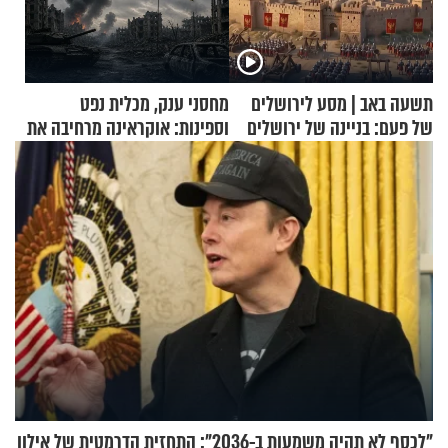
תשעה באב | מסע לירושלים
מחסני ענק, מכלית נפט
של פעם: בניינה של ירושלים
וספינות: אוקראינה מרחיבה את
התקיפות בעומק רוסיה
"לכסף לא תהיה משמעות ב-2036": התחזית הדרמטית של אילון