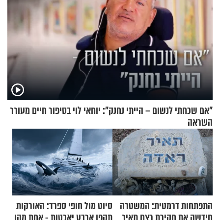
"אם שכחתי לנשום – הייתי נחנק": יוחאי לוי בסיפור חיים מעורר
השראה
התפתחות דרמטית: המשטרה
סיוט מול חופי ספרד: האורקות
חידשה את חקירת רצח תאיר
תקפו ארבע יאכטות - אחת מהן