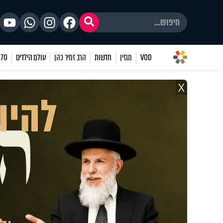
VOD
מגזין
חדשות
הרב זמיר כהן
עולם הילדים
70 שאלות
X