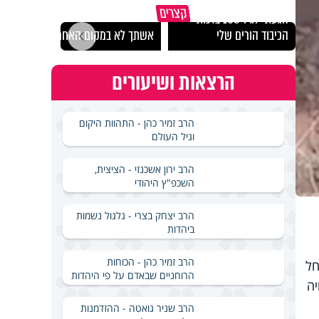
קצרים
הגעתי לגיל 108 בזכות
נבחר
הכיבוד הורים שלי
אשתך לא במקום האחרון
ישרא
הרצאות ושיעורים
הרב זמיר כהן - התהוות היקום
וגיל העולם
הרב ירון אשכנזי - הציצית,
השכפ"ץ היהודי
הרב יצחק בצרי - גלגול נשמות
ביהדות
הרב זמיר כהן - הכוחות
חל
הרוחניים שבאדם על פי היהדות
יה
הרב שניר גואטה - ההזדמנות