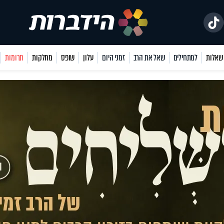
למתחילים
שאל את הרב
זמני היום
עלון
שופס
מחלקות
תרומות