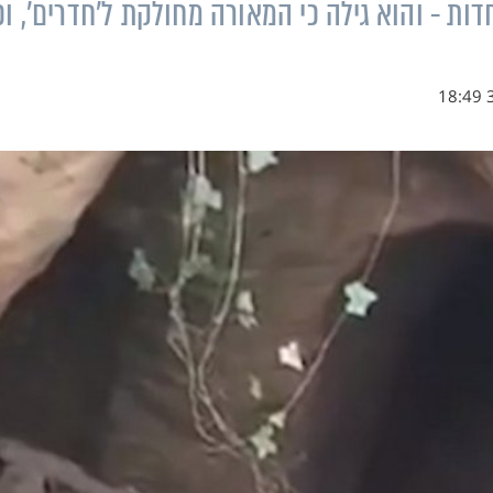
ת - והוא גילה כי המאורה מחולקת ל'חדרים', וכ
3