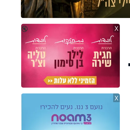
X
🔇
X