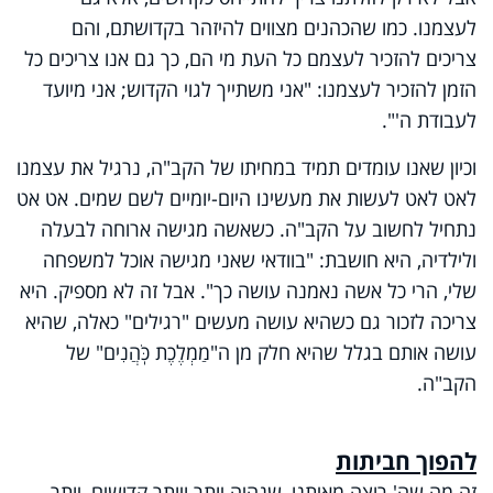
לעצמנו. כמו שהכהנים מצווים להיזהר בקדושתם, והם
צריכים להזכיר לעצמם כל העת מי הם, כך גם אנו צריכים כל
הזמן להזכיר לעצמנו: "אני משתייך לגוי הקדוש; אני מיועד
לעבודת ה'".
וכיון שאנו עומדים תמיד במחיתו של הקב"ה, נרגיל את עצמנו
לאט לאט לעשות את מעשינו היום-יומיים לשם שמים. אט אט
נתחיל לחשוב על הקב"ה. כשאשה מגישה ארוחה לבעלה
ולילדיה, היא חושבת: "בוודאי שאני מגישה אוכל למשפחה
שלי, הרי כל אשה נאמנה עושה כך". אבל זה לא מספיק. היא
צריכה לזכור גם כשהיא עושה מעשים "רגילים" כאלה, שהיא
עושה אותם בגלל שהיא חלק מן ה"מַמְלֶכֶת כֹּֽהֲנִים" של
הקב"ה.
להפוך חביתות
זה מה שה' רוצה מאיתנו, שנהיה יותר ויותר קדושים, יותר