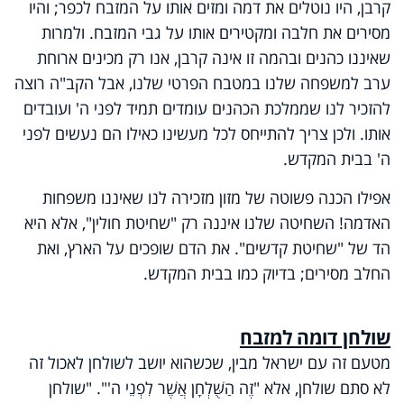
קרבן, היו נוטלים את דמה ומזים אותו על המזבח לכפר; והיו
מסירים את חלבה ומקטירים אותו על גבי המזבח. ולמרות
שאיננו כהנים ובהמה זו אינה קרבן, אנו רק מכינים ארוחת
ערב למשפחה שלנו במטבח הפרטי שלנו, אבל הקב"ה רוצה
להזכיר לנו שממלכת הכהנים עומדים תמיד לפני ה' ועובדים
אותו. ולכן צריך להתייחס לכל מעשינו כאילו הם נעשים לפני
ה' בבית המקדש.
אפילו הכנה פשוטה של מזון מזכירה לנו שאיננו משפחות
האדמה! השחיטה שלנו איננה רק "שחיטת חולין", אלא היא
הד של "שחיטת קדשים". את הדם שופכים על הארץ, ואת
החלב מסירים; בדיוק כמו בבית המקדש.
שולחן דומה למזבח
מטעם זה עם ישראל מבין, שכשהוא יושב לשולחן לאכול זה
לא סתם שולחן, אלא "זֶה הַשֻּׁלְחָן אֲשֶׁר לִפְנֵי ה'". "שולחן