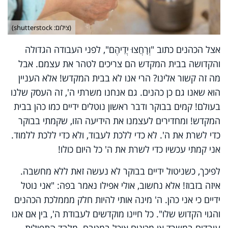
(צילום: shutterstock)
אצל הכהנים כתוב "וְרָחֲצוּ יְדֵיהֶם", לפני העבודה הגדולה
והקדושה בבית המקדש הם צריכים לטהר את עצמם. אבל
מה זה קשור אלינו? הרי אנו לא בבית המקדש! אלא העניין
הוא שאנו גם כן כהנים. גם אנחנו משרתי ה', זה העסק שלנו
בעולם! קמים בבוקר ודבר ראשון נוטלים ידיים כמו כהן בבית
המקדש! ומחדירים לעצמנו את הידיעה הזו, שקמתי בבוקר
כדי לשרת את ה'. לא כדי ללכת לעבוד, ולא כדי ללכת ללמוד.
אני קמתי עכשיו כדי לשרת את ה' כל היום כולו!
לפיכך, כשניטול ידיים בבוקר לא נעשה זאת ללא מחשבה.
איזה בזבוז! אלא נחשוב, אולי אפילו נאמר בפה: "אני נוטל
ידיים כי אני כהן. ה' מינה אותי להיות חלק מממלכת הכהנים
והגוי הקדוש שלו". כל חיינו מוקדשים לעבודת ה', בין אם אנו
עובדים במשרד או מכינים אוכל במטבח. מלבד התפילות