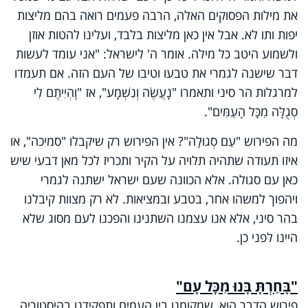
את מילות הפסוקים האלה, הרבה פעמים רואה בהם מליצות
יפות ותו לא. אבל אין כאן מליצות בלבד, ועלינו להטות אוזן
ולשמוע היטב כל מילה. אומר ה' לישראל: "אני עומד לעשות
דבר שישנה לגמרי את טבעו וטיבו של העם הזה. אם תעמדו
למרגלות הר סיני ותאמרו "נַֽעֲשֶׂה וְנִשְׁמָֽע", אז "וִֽהְיִיתֶם לִי
סְגֻלָּה מִכָּל הָעַמִּים".
מה הפירוש "עַם סְגוּלָה"? אין הפירוש רק שיקבלו "סמיכה", או
איזו תעודה שתהיה תלויה על הקיר ותכריז לכל מאן דבעי שיש
כאן עם סגולה. אלא הכוונה שעם ישראל ישתנה לגמרי
ויהפוך למשהו אחר, בטבע ובמציאות. לא רק מצוות קיבלנו
בהר סיני, אלא אנו עצמנו השתנינו והפכנו לעם מסוג שלא
היינו לפני כן.
"בָּחַרְתָּ בָּנוּ מִכָּל עָם"
פירוש הדבר הוא, שמקומנו בין העמים ותפקידנו בהיסטוריה