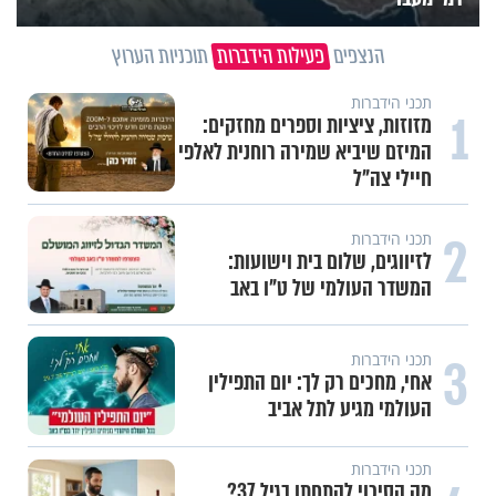
הנצפים
פעילות הידברות
תוכניות הערוץ
תכני הידברות
1
מזוזות, ציציות וספרים מחזקים:
המיזם שיביא שמירה רוחנית לאלפי
חיילי צה"ל
2
תכני הידברות
לזיווגים, שלום בית וישועות:
המשדר העולמי של ט"ו באב
3
תכני הידברות
אחי, מחכים רק לך: יום התפילין
העולמי מגיע לתל אביב
תכני הידברות
מה הסיכוי להתחתן בגיל 37?