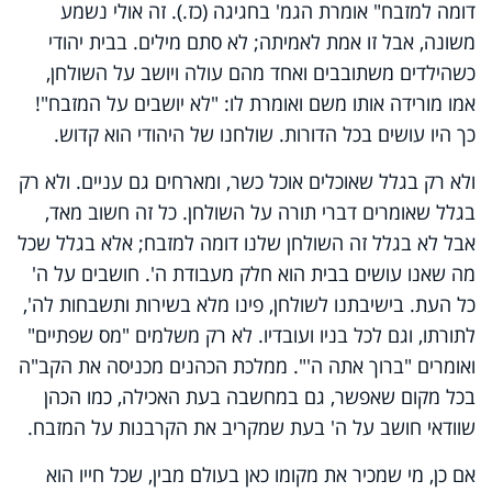
דומה למזבח" אומרת הגמ' בחגיגה (כז.). זה אולי נשמע
משונה, אבל זו אמת לאמיתה; לא סתם מילים. בבית יהודי
כשהילדים משתובבים ואחד מהם עולה ויושב על השולחן,
אמו מורידה אותו משם ואומרת לו: "לא יושבים על המזבח"!
כך היו עושים בכל הדורות. שולחנו של היהודי הוא קדוש.
ולא רק בגלל שאוכלים אוכל כשר, ומארחים גם עניים. ולא רק
בגלל שאומרים דברי תורה על השולחן. כל זה חשוב מאד,
אבל לא בגלל זה השולחן שלנו דומה למזבח; אלא בגלל שכל
מה שאנו עושים בבית הוא חלק מעבודת ה'. חושבים על ה'
כל העת. בישיבתנו לשולחן, פינו מלא בשירות ותשבחות לה',
לתורתו, וגם לכל בניו ועובדיו. לא רק משלמים "מס שפתיים"
ואומרים "ברוך אתה ה'". ממלכת הכהנים מכניסה את הקב"ה
בכל מקום שאפשר, גם במחשבה בעת האכילה, כמו הכהן
שוודאי חושב על ה' בעת שמקריב את הקרבנות על המזבח.
אם כן, מי שמכיר את מקומו כאן בעולם מבין, שכל חייו הוא