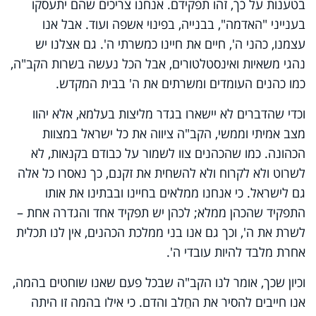
בטענות על כך, זהו תפקידם. אנחנו צריכים שהם יתעסקו
בענייני "האדמה", בבנייה, בפינוי אשפה ועוד. אבל אנו
עצמנו, כהני ה', חיים את חיינו כמשרתי ה'. גם אצלנו יש
נהגי משאיות ואינסטלטורים, אבל הכל נעשה בשרות הקב"ה,
כמו כהנים העומדים ומשרתים את ה' בבית המקדש.
וכדי שהדברים לא יישארו בגדר מליצות בעלמא, אלא יהוו
מצב אמיתי וממשי, הקב"ה ציווה את כל ישראל במצוות
הכהונה. כמו שהכהנים צוו לשמור על כבודם בקנאות, לא
לשרוט ולא לקרוח ולא להשחית את זקנם, כך נאסרו כל אלה
גם לישראל. כי אנחנו ממלאים בחיינו ובבתינו את אותו
התפקיד שהכהן ממלא; לכהן יש תפקיד אחד והגדרה אחת –
לשרת את ה', וכך גם אנו בני ממלכת הכהנים, אין לנו תכלית
אחרת מלבד להיות עובדי ה'.
וכיון שכך, אומר לנו הקב"ה שבכל פעם שאנו שוחטים בהמה,
אנו חייבים להסיר את החֵלב והדם. כי אילו בהמה זו היתה