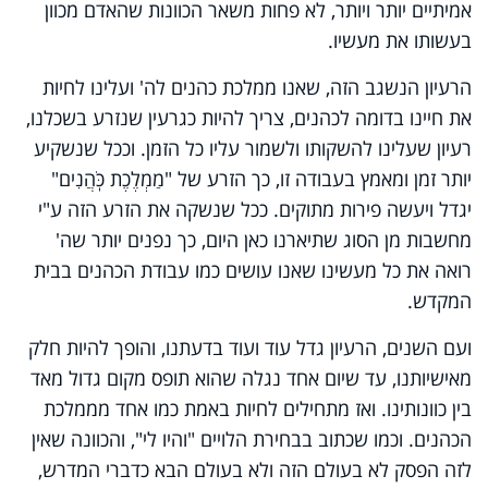
אמיתיים יותר ויותר, לא פחות משאר הכוונות שהאדם מכוון
בעשותו את מעשיו.
הרעיון הנשגב הזה, שאנו ממלכת כהנים לה' ועלינו לחיות
את חיינו בדומה לכהנים, צריך להיות כגרעין שנזרע בשכלנו,
רעיון שעלינו להשקותו ולשמור עליו כל הזמן. וככל שנשקיע
יותר זמן ומאמץ בעבודה זו, כך הזרע של "מַמְלֶכֶת כֹּֽהֲנִים"
יגדל ויעשה פירות מתוקים. ככל שנשקה את הזרע הזה ע"י
מחשבות מן הסוג שתיארנו כאן היום, כך נפנים יותר שה'
רואה את כל מעשינו שאנו עושים כמו עבודת הכהנים בבית
המקדש.
ועם השנים, הרעיון גדל עוד ועוד בדעתנו, והופך להיות חלק
מאישיותנו, עד שיום אחד נגלה שהוא תופס מקום גדול מאד
בין כוונותינו. ואז מתחילים לחיות באמת כמו אחד מממלכת
הכהנים. וכמו שכתוב בבחירת הלויים "והיו לי", והכוונה שאין
לזה הפסק לא בעולם הזה ולא בעולם הבא כדברי המדרש,