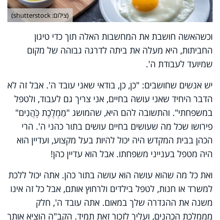
(צילום: shutterstock)
וכשהאשה חושבת את המחשבות האלה תוך כדי טיגון
החביתות, היא מעלה את ביתה לדרגה גבוהה של מקום
שמיועד לעבודת ה'.
יש אנשים שחושבים: "כן, כן, בודאי שאני עובד ה'. אבל זה לא
הדבר היחיד שאני עושה בחיים, אני צריך גם לעבוד, ולטפל
במשפחתי". והתשובה להם היא, שהמושג "מַמְלֶכֶת כֹּֽהֲנִים"
פירושו שכל מה שעושים בחיים עושים בתור כהני ה'. הרי
הכהן בבית המקדש היה יכול להיות בעל מקצוע, ועדיין הוא
היה מטפל בענייני משפחתו. אבל הוא עדיין כהן!
ואת כל מה שהוא עושה הוא עושה בתור כהן. אתה יכול ללכת
למשרד או חנות, לטפל בילדים ולרחוץ אותם, אבל כל זה אינו
משנה את ההגדרה שלך במאום. אתה עובד ה', חלק
מממלכת הכהנים, ועליך לזכור זאת תמיד. הקב"ה הוציא אותך