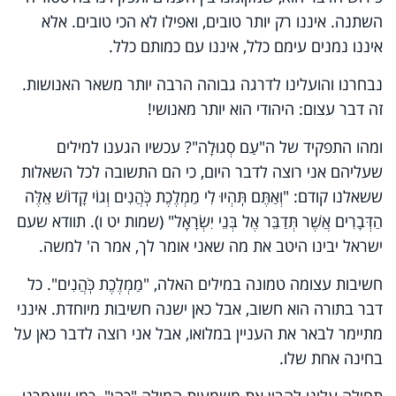
השתנה. איננו רק יותר טובים, ואפילו לא הכי טובים. אלא
איננו נמנים עימם כלל, איננו עם כמותם כלל.
נבחרנו והועלינו לדרגה גבוהה הרבה יותר משאר האנושות.
זה דבר עצום: היהודי הוא יותר מאנושי!
ומהו התפקיד של ה"עַם סְגוּלָה"? עכשיו הגענו למילים
שעליהם אני רוצה לדבר היום, כי הם התשובה לכל השאלות
ששאלנו קודם: "וְאַתֶּם תִּֽהְיוּ לִי מַמְלֶכֶת כֹּֽהֲנִים וְגוֹי קָדוֹשׁ אֵלֶּה
הַדְּבָרִים אֲשֶׁר תְּדַבֵּר אֶל בְּנֵי יִשְׂרָאֵֽל" (שמות יט ו). תוודא שעם
ישראל יבינו היטב את מה שאני אומר לך, אמר ה' למשה.
חשיבות עצומה טמונה במילים האלה, "מַמְלֶכֶת כֹּֽהֲנִים". כל
דבר בתורה הוא חשוב, אבל כאן ישנה חשיבות מיוחדת. אינני
מתיימר לבאר את העניין במלואו, אבל אני רוצה לדבר כאן על
בחינה אחת שלו.
תחילה עלינו להבין את משמעות המילה "כהן". כמו שאמרנו,