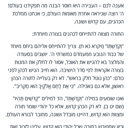
אענה לכם – העבירה היא חוסר הבנה מה תפקידנו בעולם!
ה' רוצה שניראה אחרת מאומות העולם, כי אנחנו ממלכת
הכהנים, עם קדוש ושונה.
התורה מצווה להתייחס לכהנים בצורה מיוחדת:
"וְקִדַּשְׁתּֽוֹ" (ויקרא כא ח). צריך להתייחס אליהם ביחס מיוחד
של כבוד הנובע ממעמדם כמשרתי ה'. יושבים בסעודה
והמלצר בא להגיש את האוכל, אסור לו לחלק את המנות
בצורה אקראית לפי סדר הישיבה. הוא חייב הגיש לכהן לפני
כולם: "כהן נוטל חלק בראש". לא רק בעלייה לתורה הכהן
ראשון, אלא גם באכילה. "כִּי אֶת לֶחֶם אֱלֹקֶיךָ הוּא מַקְרִיב".
ואנו שומעים במילה "וְקִדַּשְׁתּֽוֹ", הד למילים "קְדשִׁים תִּֽהְיוּ"
(שם יט ב). לא רק הכהן קדוש, אלא כל יהודי שומר תורה
ומצוות הוא קדוש, דהיינו מובדל ושונה, מחובר לבורא העולם.
וכיון שמפורש בתורה שכל יהודי הוא קדוש, עלינו לזכור זאת