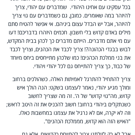
בכל עסקינו עם אחינו היהודי. שמדברים עם יהודי, צריך
להיזהר במה שאומרים. כמובן, גם כשמדברים עם גוי צריך
להיזהר, אבל יש הבדל עצום ביניהם. אי אפשר להטיח סתם
מילים באדם קדוש בלי חשבון. חכמים היזהרו בדבריכם! דעו
עם מי אתם מדברים. הייתם מדברים כך לכהן בבית המקדש,
לבוש בבגדי הכהונה?! צריך לכבד את הכהנים, וצריך לכבד
את בני ממלכת הכהנים! כמו שלכהן מתייחסים ביחס מיוחד
של כבוד, כך צריך להתייחס גם לכל יהודי ויהודי.
צריך להתחיל להתרגל לאמיתות האלה. כשהולכים ברחוב
ומולך מגיע יהודי, נאמר לעצמנו בשקט: הנה הולך איש
קדוש, מה"גוי קדוש" של ה'. זה מה שצריך לחשוב
כשנתקלים ביהודי ברחוב! חשוב להכניס את זה היטב לראש;
וזה לא יקרה, אם לא נרגיל את עצמנו במחשבות כאלו.
"האיש הזה הוא קדוש, מממלכת הכהנים".
אבל לא רק לזולתנו צריך להתייחס כקדושים, אלא גם