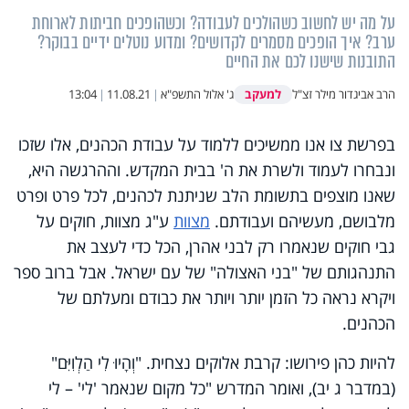
על מה יש לחשוב כשהולכים לעבודה? וכשהופכים חביתות לארוחת
ערב? איך הופכים מסמרים לקדושים? ומדוע נוטלים ידיים בבוקר?
התובנות שישנו לכם את החיים
למעקב
הרב אביגדור מילר זצ"ל
ג' אלול התשפ"א
|
11.08.21
|
13:04
בפרשת צו אנו ממשיכים ללמוד על עבודת הכהנים, אלו שזכו
ונבחרו לעמוד ולשרת את ה' בבית המקדש. וההרגשה היא,
שאנו מוצפים בתשומת הלב שניתנת לכהנים, לכל פרט ופרט
מלבושם, מעשיהם ועבודתם.
מצוות
ע"ג מצוות, חוקים על
גבי חוקים שנאמרו רק לבני אהרן, הכל כדי לעצב את
התנהגותם של "בני האצולה" של עם ישראל. אבל ברוב ספר
ויקרא נראה כל הזמן יותר ויותר את כבודם ומעלתם של
הכהנים.
להיות כהן פירושו: קרבת אלוקים נצחית. "וְהָיוּ לִי הַלְוִיִּם"
(במדבר ג יב), ואומר המדרש "כל מקום שנאמר 'לי' – לי