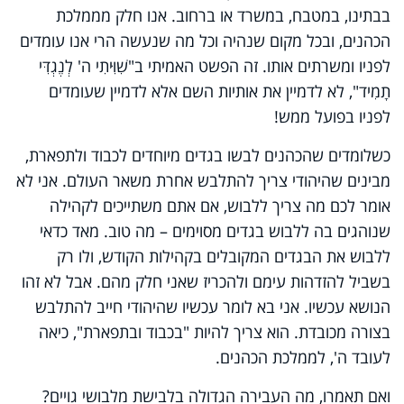
בבתינו, במטבח, במשרד או ברחוב. אנו חלק מממלכת
הכהנים, ובכל מקום שנהיה וכל מה שנעשה הרי אנו עומדים
לפניו ומשרתים אותו. זה הפשט האמיתי ב"שִׁוִּיתִי ה' לְנֶגְדִּי
תָמִיד", לא לדמיין את אותיות השם אלא לדמיין שעומדים
לפניו בפועל ממש!
כשלומדים שהכהנים לבשו בגדים מיוחדים לכבוד ולתפארת,
מבינים שהיהודי צריך להתלבש אחרת משאר העולם. אני לא
אומר לכם מה צריך ללבוש, אם אתם משתייכים לקהילה
שנוהגים בה ללבוש בגדים מסוימים – מה טוב. מאד כדאי
ללבוש את הבגדים המקובלים בקהילות הקודש, ולו רק
בשביל להזדהות עימם ולהכריז שאני חלק מהם. אבל לא זהו
הנושא עכשיו. אני בא לומר עכשיו שהיהודי חייב להתלבש
בצורה מכובדת. הוא צריך להיות "בכבוד ובתפארת", כיאה
לעובד ה', לממלכת הכהנים.
ואם תאמרו, מה העבירה הגדולה בלבישת מלבושי גויים?