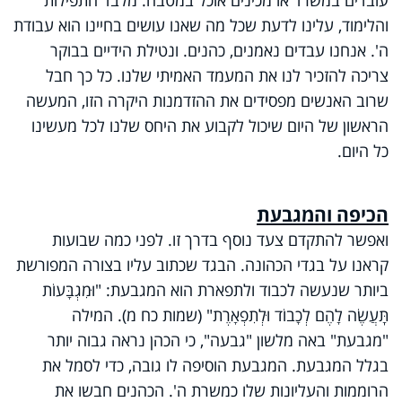
והלימוד, עלינו לדעת שכל מה שאנו עושים בחיינו הוא עבודת
ה'. אנחנו עבדים נאמנים, כהנים. ונטילת הידיים בבוקר
צריכה להזכיר לנו את המעמד האמיתי שלנו. כל כך חבל
שרוב האנשים מפסידים את ההזדמנות היקרה הזו, המעשה
הראשון של היום שיכול לקבוע את היחס שלנו לכל מעשינו
כל היום.
הכיפה והמגבעת
ואפשר להתקדם צעד נוסף בדרך זו. לפני כמה שבועות
קראנו על בגדי הכהונה. הבגד שכתוב עליו בצורה המפורשת
ביותר שנעשה לכבוד ולתפארת הוא המגבעת: "וּמִגְבָּעוֹת
תַּֽעֲשֶׂה לָהֶם לְכָבוֹד וּלְתִפְאָרֶת" (שמות כח מ). המילה
"מגבעת" באה מלשון "גבעה", כי הכהן נראה גבוה יותר
בגלל המגבעת. המגבעת הוסיפה לו גובה, כדי לסמל את
הרוממות והעליונות שלו כמשרת ה'. הכהנים חבשו את