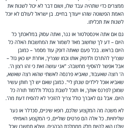
ממצרים כדי שתהיה עבד שלו, ושום דבר לא יכול לשנות את
האמת הפשוטה שזהו ייעודך בחיים. בן ישראל לעולם לא יוכל
לשנות את תכליתו.
גם אם אתה אינסטלטור או נגר, ואתה עסוק במלאכתך כל
היום – דע לך שחשוב מאד לשמור את המחשבות האלה כל
היום בראש. בכל פעם שאתה דופק עוד מסמר – כמובן
שצריך להתרכז ולדפוק אותו וכמו שצריך, אחרת יש כאן גזל –
אבל אפשר להוסיף מחשבה: "אני עושה זאת כי זהו רצון ה'.
ה' רוצה שאעבוד, שאביא פרנסה לאשתי שהוא רצה שאשא,
שאביא אוכל לילדים שנתן לי". כמובן שאם יש לך חותן עשיר
שמוכן לפרנס אותך, אז תוכל לשבת בכולל וללמוד תורה כל
היום. אבל גם לאברך כולל צריך להזכיר לא להסיח דעת מה'.
לא משנה מה המקצוע שלכם, רופא שיניים, סנדלר או נער
שליחויות. כל אלה הם פרטים שוליים, כי המקצוע האמיתי
שלנו הוא להיות חלק מממלכת הכהנים. ושלא תחשבו שכל