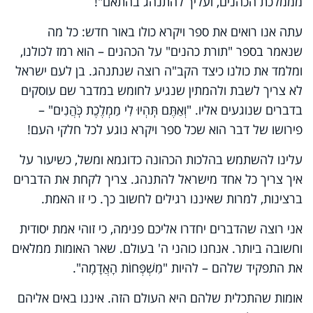
מממלכת הכהנים, ועליך להתנהג בהתאם"!
עתה אנו רואים את ספר ויקרא כולו באור חדש: כל מה
שנאמר בספר "תורת כהנים" על הכהנים – הוא רמז לכולנו,
ומלמד את כולנו כיצד הקב"ה רוצה שנתנהג. בן לעם ישראל
לא צריך לשבת ולהמתין שנגיע לחומש במדבר שם עוסקים
בדברים שנוגעים אליו. "וְאַתֶּם תִּֽהְיוּ לִי מַמְלֶכֶת כֹּֽהֲנִים" –
פירושו של דבר הוא שכל ספר ויקרא נוגע לכל חלקי העם!
עלינו להשתמש בהלכות הכהונה כדוגמא ומשל, כשיעור על
איך צריך כל אחד מישראל להתנהג. צריך לקחת את הדברים
ברצינות, למרות שאיננו רגילים לחשוב כך. כי זו האמת.
אני רוצה שהדברים יחדרו אליכם פנימה, כי זוהי אמת יסודית
וחשובה ביותר. אנחנו כוהני ה' בעולם. שאר האומות ממלאים
את התפקיד שלהם – להיות "מִשְׁפְּחוֹת הָאֲדָמָה".
אומות שהתכלית שלהם היא העולם הזה. איננו באים אליהם