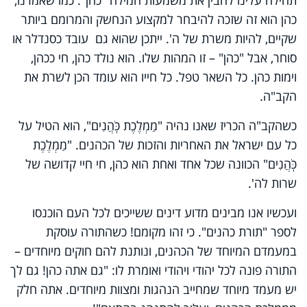
כהן הוא זה שזכה להיבחר למקצוע הנחשק והמרומם ביותר
שקיים, להיות משרת של ה'. ייתכן שהוא גם עובד כסנדלר או
סוחר, אבל "כהן" – זו המהות שלו. הוא נולד כהן, חי ככהן,
וימות כהן. כל השאר טפל. כל חייו הוא עומד הכן לשרת את
הקב"ה.
כשהקב"ה הכריז שאנו נהיה "מַמְלֶכֶת כֹּֽהֲנִים", הוא הטיל על
כל עם ישראל את האחריות והזכות של הכהנים. "מַמְלֶכֶת
כֹּֽהֲנִים" הכוונה שכל אחד ואחת הוא כהן, חי חיי קדושה של
שרות לה'.
ועכשיו אנו מבינים מדוע דינים ששייכים לכל העם הוכנסו
לספר "תורת כהנים". כי זהו מקומם! כשהתורה עוסקת
במעמדם המיוחד של הכהנים, ונותנת להם חוקים מיוחדים –
התורה פונה לכל יהודי ויהודי ואומרת לו: "גם אתה כהן! גם לך
יש מעמד מיוחד שמחייב הנהגות ומצוות מיוחדים. אתה חלק