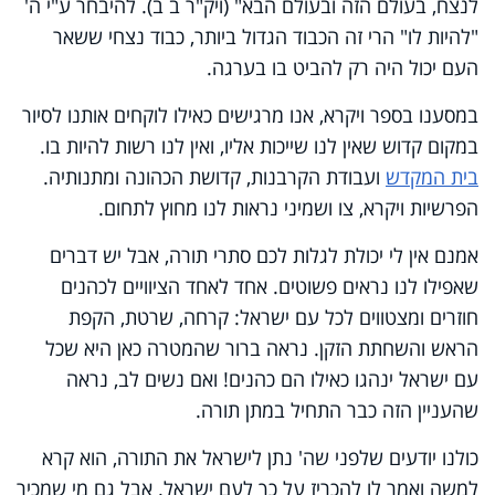
לנצח, בעולם הזה ובעולם הבא" (ויק"ר ב ב). להיבחר ע"י ה'
"להיות לו" הרי זה הכבוד הגדול ביותר, כבוד נצחי ששאר
העם יכול היה רק להביט בו בערגה.
במסענו בספר ויקרא, אנו מרגישים כאילו לוקחים אותנו לסיור
במקום קדוש שאין לנו שייכות אליו, ואין לנו רשות להיות בו.
בית המקדש
ועבודת הקרבנות, קדושת הכהונה ומתנותיה.
הפרשיות ויקרא, צו ושמיני נראות לנו מחוץ לתחום.
אמנם אין לי יכולת לגלות לכם סתרי תורה, אבל יש דברים
שאפילו לנו נראים פשוטים. אחד לאחד הציוויים לכהנים
חוזרים ומצטווים לכל עם ישראל: קרחה, שרטת, הקפת
הראש והשחתת הזקן. נראה ברור שהמטרה כאן היא שכל
עם ישראל ינהגו כאילו הם כהנים! ואם נשים לב, נראה
שהעניין הזה כבר התחיל במתן תורה.
כולנו יודעים שלפני שה' נתן לישראל את התורה, הוא קרא
למשה ואמר לו להכריז על כך לעם ישראל. אבל גם מי שמכיר