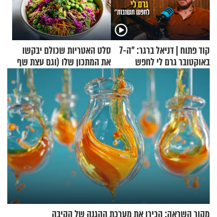
קוד פתוח | דניאל ברגר: "ה-7
סלט האטריות שכולם יבקשו
באוקטובר גרם לי לחפש
את המתכון שלו (וגם עצת שף
תשובות"
להגשת הרוטב)
מקור השראה: הכירו את מערכת ההגנה של הקיבה