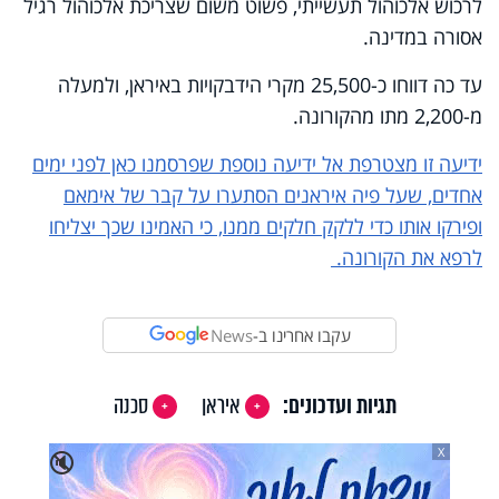
לרכוש אלכוהול תעשייתי, פשוט משום שצריכת אלכוהול רגיל
אסורה במדינה.
עד כה דווחו כ-25,500 מקרי הידבקויות באיראן, ולמעלה
מ-2,200 מתו מהקורונה.
ידיעה זו מצטרפת אל ידיעה נוספת שפרסמנו כאן לפני ימים
אחדים, שעל פיה איראנים הסתערו על קבר של אימאם
ופירקו אותו כדי ללקק חלקים ממנו, כי האמינו שכך יצליחו
לרפא את הקורונה.
עקבו אחרינו ב-
News
תגיות ועדכונים:
איראן
סכנה
X
🔇