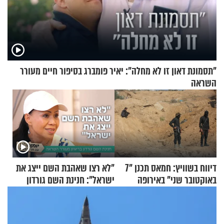
"תסמונת דאון זו לא מחלה": יאיר פומברג בסיפור חיים מעורר
השראה
דיווח בשוויץ: חמאס תכנן "7
"לא רצו שאהבת השם ייצג את
באוקטובר שני" באירופה
ישראל": חנינת השם גורדון
בריאיון מעורר השראה