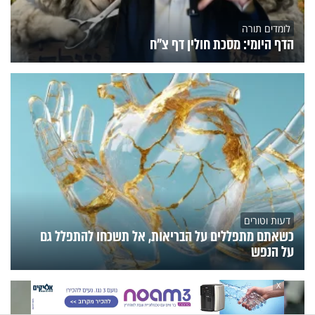
לומדים תורה
הדף היומי: מסכת חולין דף צ"ח
דעות וטורים
כשאתם מתפללים על הבריאות, אל תשכחו להתפלל גם
על הנפש
X