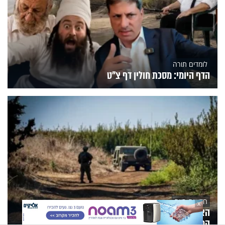
לומדים תורה
הדף היומי: מסכת חולין דף צ"ט
חדשות היום
X
האיום לא הוסר: הממשלה צפויה להאריך את המצב
המיוחד בעורף