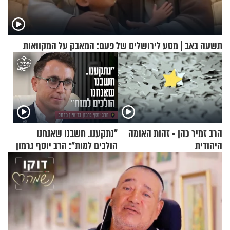
תשעה באב | מסע לירושלים של פעם: המאבק על המקוואות
הרב זמיר כהן - זהות האומה
"נתקענו. חשבנו שאנחנו
היהודית
הולכים למות": הרב יוסף גרמון
בריאיון מרתק