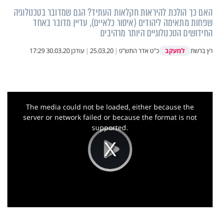
האם כך הולכת להיראות חקלאות העתיד? הגם שמדובר בטכנולוגיה
שפחות מתאימה ליהודים (איסור כלאיים), עדיין מדובר באחד
החידושים הטכנולוגיים היותר מרהיבים
למעקב
רץ ברשת
כ"ט אדר התש"פ
|
25.03.20
|
עודכן
30.03.20 17:29
This
is
a
The media could not be loaded, either because the
modal
window.
server or network failed or because the format is not
supported.
Play