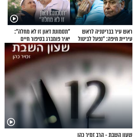
ראש עיר בבריטניה לראש
"תסמונת דאון זו לא מחלה":
עיריית חיפה: ״נפעל לביטול
יאיר פומברג בסיפור חיים
ברית הערים התאומות״
מעורר השראה
שעון השבת - הרב זמיר כהן