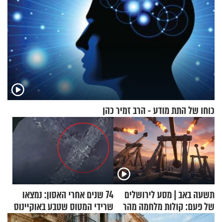
כוחו של התת מודע - הרב זמיר כהן
תשעה באב | מסע לירושלים
74 שנים אחרי האסון: נמצאו
של פעם: קולות מלחמה מהר
שרידי המטוס שטבע באוקיינוס
הזיתים
עם עשרות נוסעים