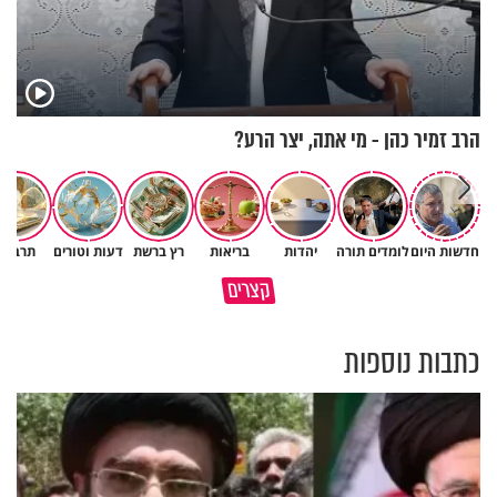
הרב זמיר כהן - מי אתה, יצר הרע?
חדשות היום
לומדים תורה
יהדות
בריאות
רץ ברשת
דעות וטורים
תרבות
גם ׳הרע׳ זה הרחמים של בורא
קצרים
מדוע האמונה נמשלה למלח?
עולם
כתבות נוספות