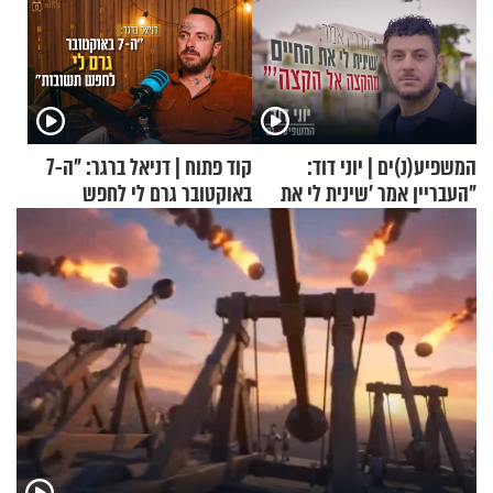
המשפיע(נ)ים | יוני דוד:
קוד פתוח | דניאל ברגר: "ה-7
"העבריין אמר 'שינית לי את
באוקטובר גרם לי לחפש
החיים מהקצה אל הקצה'"
תשובות"