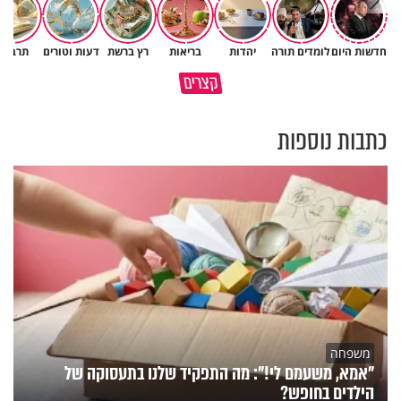
חדשות היום
לומדים תורה
יהדות
בריאות
רץ ברשת
דעות וטורים
תרבות
סגולה בבוקר להסרת חששות
במבט לאחור - האם התקופה
קצרים
ופחדים מהבן איש חי
הקשה הייתה שווה?
כתבות נוספות
משפחה
"אמא, משעמם לי!": מה התפקיד שלנו בתעסוקה של
הילדים בחופש?