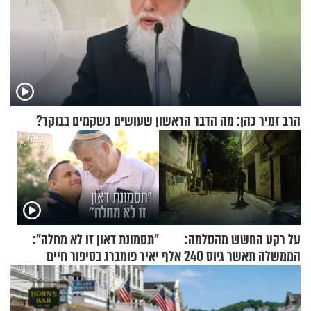
הרב זמיר כהן: מה הדבר הראשון שעושים כשקמים בבוקר?
על רקע החשש מהסלמה:
"תסמונת דאון זו לא מחלה":
הממשלה תאשר גיוס 240 אלף
יאיר פומברג בסיפור חיים
אנשי מילואים
מעורר השראה