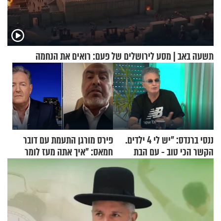
תשעה באב | מסע לירושלים של פעם: רואים את הנחמה
ננסי ברנדס: "יש לי 4 ילדים.
פירס מורגן התעמת עם דובר
הקשר הכי טוב - עם הבת
חמאס: "איך אתה מעז לומר
החרדית"
שלא ביצעתם פשעי מלחמה?!"