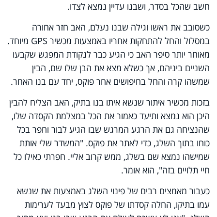
חשב שהכל בסדר, ושבנו עדיין נמצא לצדו.
כשסובב את ראשו וגילה שבנו נעלם, האב חזר אחורה
במסלול והחל להתחקות אחריו באמצעות מכשיר GPS מיוחד.
מאוחר יותר סיפר האב כי הגיע כבר לנקודת המפגש שקבעו
השניים ביניהם, אך כשלא מצא את הבן שלו שם, הבין
שמשהו קרה והחל בחיפושים אחר פוקס, יחד עם בנו האחר.
בזכות מכשיר איתור שנשא איתו בנו בתיק, האב הצליח להבין
היכן הוא נמצא ותיעד כאמור את הכל במצלמת הקסדה שלו,
שהנציחה גם את הרגע המרגש שבו הגיע לבור וחפר בכל
כוחו בתוך השלג, כדי לאתר את פוקס. "המשדר שלי אותת
שמישהו נמצא שם בשלג, ממש קרוב אליי. חפרתי כאילו כל
חיי תלויים בזה", הוא אומר.
כעבור מאמצים רבים של פינוי השלג באמצעות את שנשא
עמו בתיקו, החלה קסדתו של פוקס לצוץ מבעד לערימות