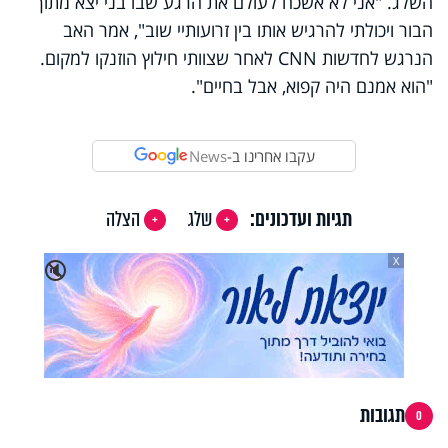
השלג. "אני לא אשכח לעולם את הרגע שבו בני יצא מתוך
הבור ויכולתי להרגיש אותו בין זרועותיי שוב", אמר האב
הנרגש לחדשות CNN לאחר שצוותי חילוץ הוזנקו למקום.
"הוא אמנם היה קפוא, אבל בחיים".
עקבו אחרינו ב-
News
תגיות ועדכונים:
שלג
הצלה
X
🔇
תגובות
0