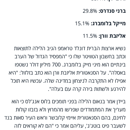
ברני סנדרס:
29.8%
מייקל בלומברג:
15.1%
אליזבת וורן:
11.5%
נשיא ארצות הברית דונלד טראמפ הגיב הלילה לתוצאות
וכתב בחשבון הטוויטר שלו כי "המפסיד הגדול של הערב
בינתיים הוא מיני מייק בלומברג. 700 מיליון דולר נשטפו
באסלה". על הסנאטורית אליזבת וורן הוא כתב בזלזול: "היא
אפילו לא התקרבה לניצחון במדינה שלה. עכשיו היא תוכל
להירגע ולשתות בירה קרה עם בעלה".
ביידן אמר בנאום הלילה בפני תומכים בלוס אנג
'
לס כי הוא
מעריך את המתמודדים שפרשו מהמרוץ ולא בזבזו קולות
לחינם, בהם הסנאטורית איימי קלובשר וראש העיר סאות בנד
לשעבר פיט בוטג'ג', עליהם אמר כי "הם לא קוראים לזה