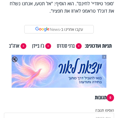
'סופר טיוזדיי' לחינם". הוא הוסיף: "אל תטעו, אנחנו נשלח
את דונלד טראמפ לארוז את חפציו".
עקבו אחרינו ב-
News
תגיות ועדכונים:
ברני סנדרס
ג'ו ביידן
ארה"ב
X
🔇
תגובות
0
הוסיפו תגובה