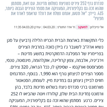
סנדרס גרף 252 צירים כשניצח בשלוש מדינות. עם זאת, מסתמן
שהוא זכה גם בקליפורניה, המעניקה את מספר הצירים הגבוה ביותר,
415. ביידן: "אל תטעו, אנחנו נשלח את דונלד טראמפ לארוז את
חפציו"
למעקב
אלי פייבלזון
ח' אדר התש"פ
|
04.03.20
|
עודכן
04.03.20 11:35
כלי התקשורת בארצות הברית הכריזו הלילה (רביעי) על סגן
נשיא ארה"ב לשעבר ג'ו ביידן כזוכה במרבית הצירים
בפריימריז של המפלגה הדמוקרטית בתשע מדינות –
וירג'יניה, אלבמה, צפון קרוליינה, אוקלהומה, מינסוטה, טנסי,
מסצ'וסטס וארקנסו – שסיפקו לו, ככל הנראה, 320 צירים.
מספר הצירים לניצחון גורף הוא 1,990. בנוסף, המדגמים
חוזים לביידן ניצחון גם במדינת מיין. לעומתו, הסנאטור
מוורמונט ברני סנדרס ניצח בשלוש מדינות בלבד, בהן
וורמונט (מדינת הבית שלו), קולורדו ויוטה שהביאו לו 252
צירים. כרגע מסתמן שהוא זכה גם בקליפורניה, המעניקה
את מספר הצירים הגבוה ביותר, 415. עד כה נספרו 58%