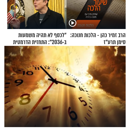
הרב זמיר כהן - הלכות חנוכה:
"לכסף לא תהיה משמעות
סימן תרע"ז
ב-2036": התחזית הדרמטית
של אילון מאסק על עתיד
הכלכלה