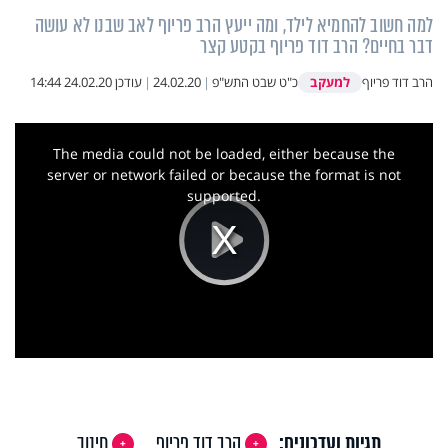
למה חשוב להחמיא לילד, ומה ייעץ הרב פריוף לאב שבנו לא עושה
דבר בחיים? הרב דוד פריוף בקטע קצר
למעקב
הרב דוד פריוף
כ"ט שבט התש"פ
|
24.02.20
|
עודכן
24.02.20 14:44
This
is
a
The media could not be loaded, either because the
modal
window.
server or network failed or because the format is not
supported.
Play
Video
תגיות ועדכונים:
הרב דוד פריוף
חינוך