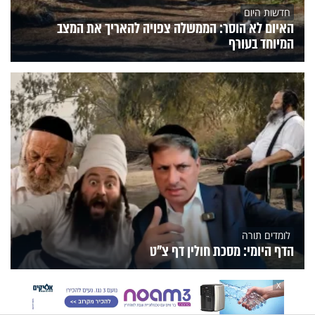
חדשות היום
האיום לא הוסר: הממשלה צפויה להאריך את המצב
המיוחד בעורף
לומדים תורה
הדף היומי: מסכת חולין דף צ"ט
הנצפים
פעילות הידברות
תוכניות הערוץ
X