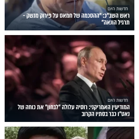
חדשות היום
ראש השב"כ: "ההסכמה של חמאס על פירוק מנשק -
תרגיל הונאה"
חדשות היום
המודיעין האמריקני: רוסיה עלולה "לבחון" את כוחה של
נאט"ו כבר בסתיו הקרוב