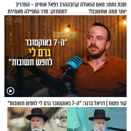
שבת נחמו: האם הגאולה קרובה
הרב רפאל אוחיון – המדריך
יותר ממה שחשבנו?
למתחזק: סדר התפילה מאמירת
הקורבנות ועד קריאת שמע
קוד פתוח | דניאל ברגר: "ה-7 באוקטובר גרם לי לחפש תשובות"