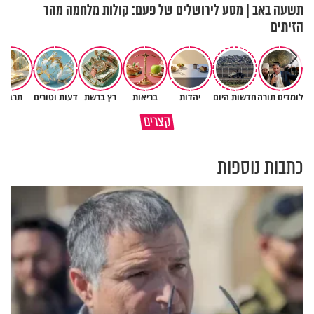
תשעה באב | מסע לירושלים של פעם: קולות מלחמה מהר
הזיתים
לומדים תורה
חדשות היום
יהדות
בריאות
רץ ברשת
דעות וטורים
תרבות
גם ׳הרע׳ זה הרחמים של בורא
קצרים
מדוע האמונה נמשלה למלח?
עולם
כתבות נוספות