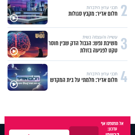
2
תכני ערוץ הידברות
חלום אדיר: מקבץ סגולות
3
עשייה והעצמה נשית
משיבת נפש: הגבול הדק שבין חוסר
טקט לפגיעה בזולת
4
תכני ערוץ הידברות
חלום אדיר: חלמתי על בית המקדש
אל תפספסו אף
עדכון: