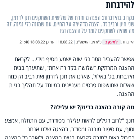
להידברות
בקרוב בהידברות: הצגה מיוחדת של שלישית השחקנים חנן לדרמן,
שני חיון ורביב זק. הצגה מדהימה על החיים, עם שמונה כלי נגינה. זה
מה שהיה לשחקנים לומר על ההצגה הזו
למעקב
הידברות
כ"א אב התשפ"ב
|
18.08.22
|
עודכן
18.08.22 21:40
אפשר להעביר מסר בלי שזה ישמע מטיף מידי... לקראת
ההצגה המרתקת "שלושה בקדירה אחת", שתיערך בבית
הידברות בג' באלול, שאלנו את חנן לדרמן ואת רביב זק כמה
שאלות שחושפות פרטים מעניינים במיוחד על תהליך בניית
ההצגה.
מה קורה בהצגה בדיוק? יש עלילה?
חנן: "לרוב רגילים לראות עלילה מסודרת, עם התחלה, אמצע
וסוף, עם סיפור מובנה ומסודר. בהצגה שלנו אנחנו
כביכול באים לחזרה לקראת בניית ההצגה, ולאורך כל ההצגה