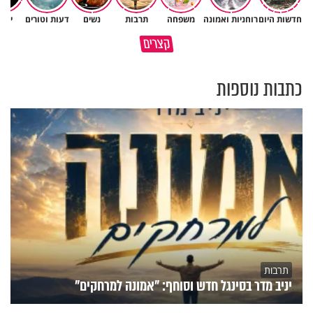
חדשות היום
רוחניות ואמונה
משפחה
תרבות
נשים
דעות וטורים
יהד
קצרים
מזמןר לכבוד יום השבת
קודם כל תרצה שלכולם יהיה טוב
כתבות נוספות
תרבות
יניב מדר בסינגל חדש וסוחף: "אמונה למרחקים"