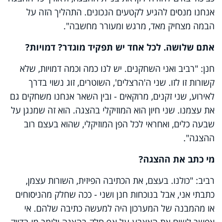
אנחנו מנסים להגיע לקטעים הנכונים. התהליך הזה על
הבמה מצחיק מאד, מרגש ומעורר מחשבה".
אתם שלושה. לכל אחד יש תפקיד מוגדר? דמויות?
חנן: "רביב ואני השחקנים. יש לנו כמה וכמה דמויות, שלא
קשורות זו לזו. שני ה'הרצלים', השוטרים, זוג נשוי בדרך
לאירוע, שני זקנים, מרוקאים - ובין השאר אנחנו משחקים גם
את עצמנו. שני חיון הוא המוזיקלי בהצגה. הוא זה שמנגן על
שבעה כלים, ואחראי לכל הפן המוזיקלי, שהוא בעצם רוב
ההצגה".
מי כתב את ההצגה?
רביב: "כולנו. בעצם, את הכתיבה הפיזית, השורות עצמן,
כתבתי אני, אבל בנוכחות חנן ושני - ככה שחלק מהניסוחים
או מהמבנה של המערכון היה למעשה כתיבה שלהם. אי
אפשר לשים את האצבע על אף חלק בהצגה ולומר מי בדיוק