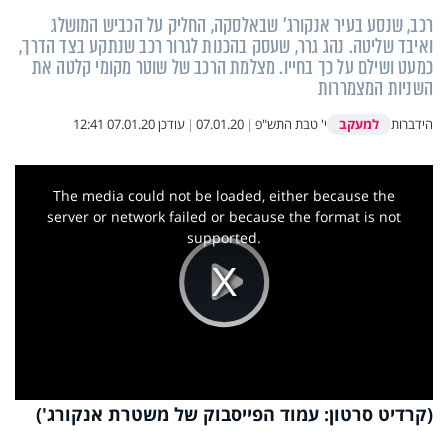
רכב, שנסע בעיר אנקורג' שבאלסקה, החליק על הכביש המושלג
ואיבד שליטה. נהג גרר, שעסק בהכנות לגרור רכב שנתקע בצד הדרך,
כמעט ושילם על כך בחייו. מצלמת הרכב של שוטר מקומי קלטה את
השניות המצמררות
למעקב
הידברות
י' טבת התש"פ
|
07.01.20
|
עודכן
07.01.20 12:41
This
is
a
The media could not be loaded, either because the
modal
window.
server or network failed or because the format is not
supported.
Play
Video
(קרדיט סרטון: עמוד הפייסבוק של משטרת אנקורג')