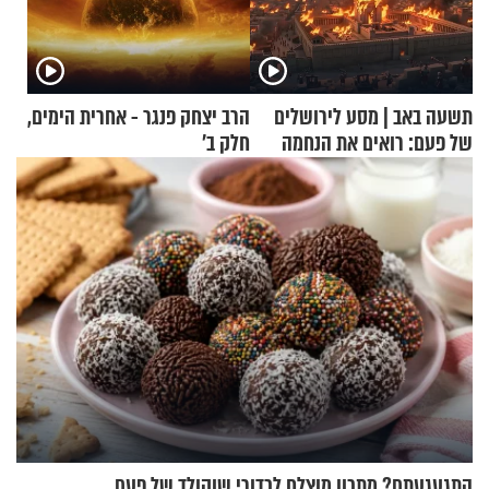
תשעה באב | מסע לירושלים
הרב יצחק פנגר - אחרית הימים,
של פעם: רואים את הנחמה
חלק ב’
התגעגעתם? מתכון מוצלח לכדורי שוקולד של פעם