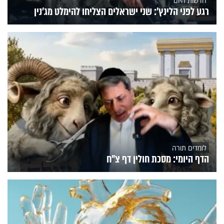
חדשות היום
רגע לפני הלינץ': שני ישראלים הצליחו להימלט מג'נין
לומדים תורה
הדף היומי: מסכת חולין דף צ"ח