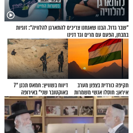
"שבר גדול. הבנו שאנחנו צריכים להתארגן להלוויה": זוגיות
במבחן, הפעם עם מרים וגד דנינו
תקיפה כורדית בצפון מערב
דיווח בשוויץ: חמאס תכנן "7
איראן: חוסלו אנשי משמרות
באוקטובר שני" באירופה
המהפכה