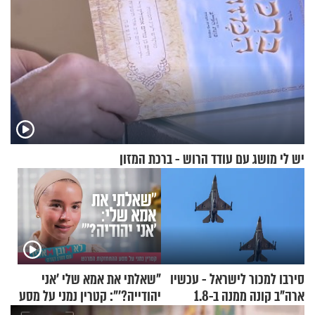
יש לי מושג עם עודד הרוש - ברכת המזון
סירבו למכור לישראל - עכשיו
"שאלתי את אמא שלי 'אני
ארה"ב קונה ממנה ב-1.8
יהודייה?'": קטרין נמני על מסע
מיליארד דולר
ההתחזקות המרגש