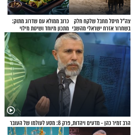
צה"ל חיסל מחבל שלקח חלק
כרוב ממולא עם שדרוג מתוק:
בשחרור אזרח ישראלי מהשבי
מתכון מיוחד ושיטת מילוי
שאתם חייבים לנסות
הרב זמיר כהן - מדעים ויהדות, פרק 8: מסע לעולמו של העובר