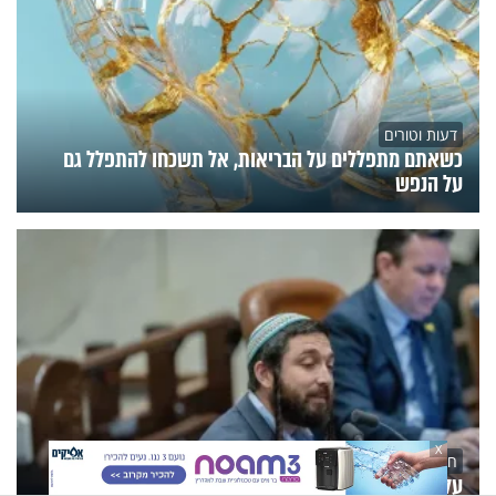
דעות וטורים
כשאתם מתפללים על הבריאות, אל תשכחו להתפלל גם
על הנפש
X
חדשות היום
על הכוונת: נחקרים איומי רצח נגד בן גביר, כ"ץ וח"כ