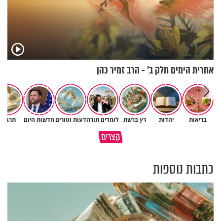
אחרית הימים חלק ב’ - הרב זמיר כהן
בריאות
יהדות
רץ ברשת
לומדים תורה
דעות וטורים
חדשות היום
תרבות
מתחילים לעבוד לקראת ראש
הרגעים הקשים ביותר בחיים
קצרים
השנה החדשה
יכולים להצית את חיינו
כתבות נוספות