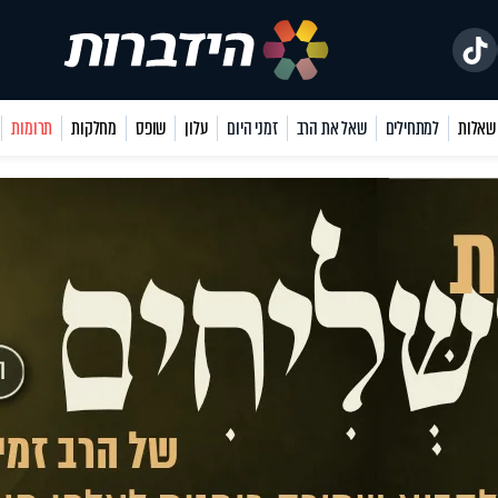
למתחילים
שאל את הרב
זמני היום
עלון
שופס
מחלקות
תרומות