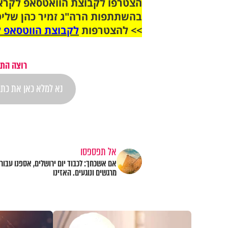
בהשתתפות הרה"ג זמיר כהן שליט
>> להצטרפות
לקבוצת הווטסאפ ל
רוצה התר
אל תפספסו
מרגשים ונוגעים. האזינו