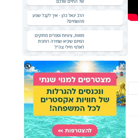
של החיים שלכם
הרב יגאל כהן - איך לקבל שפע
מהשמיים?
מזוזות, ציציות וספרים מחזקים:
המיזם שיביא שמירה רוחנית
לאלפי חיילי צה"ל
X
🔇