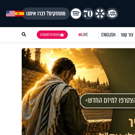
מתחזקים? דברו איתנו
צור קשר
ENGLISH
LIVE
הצטרפו למועדון