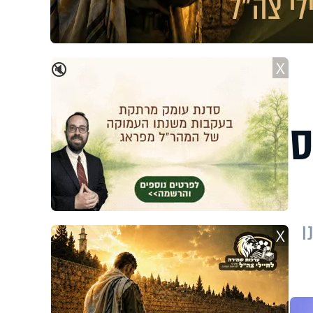
X
🔇
ס
ו
X