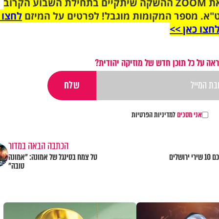
הצטרפו לקבוצת הוואטסאפ לקראת ZOOM ההשקה שיתקיים בתחילת השבוע הקרוב
"א. מספר המקומות מוגבל! לפרטים על המיזם
לחצו 
חצו כאן >>
אה על כל תוכן חדש של מוזיקה יהודית?
אני מסכים
למדיניות הפרטיות
הכתבה הבאה במדור
אם אשכחך: לכבוד יום ירושלים, אספנו עבורכם 10 שירי ירושלים
טל צמח בסינגל של אמונה: "אמונה
טובה"