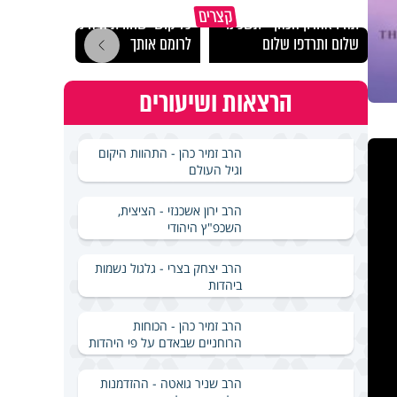
מכילי
קצרים
תהיו אהרון הכהן - תשכינו
כל קושי שחווית היה ניסיון
במבחן
שלום ותרדפו שלום
לרומם אותך
ואלתר
הרצאות ושיעורים
הרב זמיר כהן - התהוות היקום
וגיל העולם
הרב ירון אשכנזי - הציצית,
השכפ"ץ היהודי
הרב יצחק בצרי - גלגול נשמות
ביהדות
הרב זמיר כהן - הכוחות
הרוחניים שבאדם על פי היהדות
הרב שניר גואטה - ההזדמנות