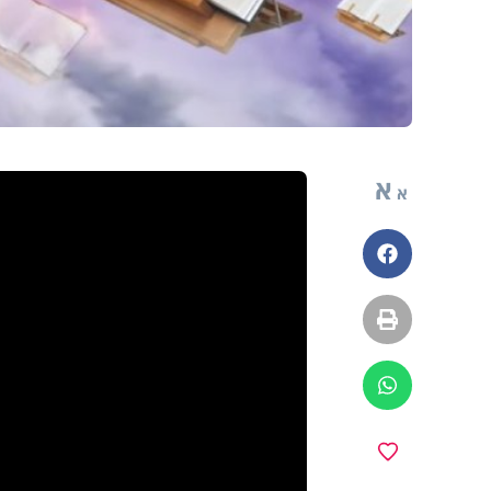
א
א
פייסבוק
הדפסה
ווטסאפ
מועדפים