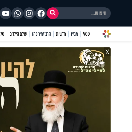
VOD
מגזין
חדשות
הרב זמיר כהן
עולם הילדים
70 שאלות
X