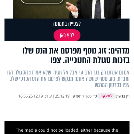
לצפייה בתמונה
לחץ כאן
מדהים: זוג נוסף מפרסם את הנס שלו
בזכות סגולת החנוכייה. צפו
אמנם אנחנו רק בנר הרביעי, אבל אל תגידו שלא אמרנו: הסגולה הזו
עובדת, וזוג נוסף שעשה אותה מבקש לפרסם את הנס הפרטי שלו.
צפו בסרטון המרגש
למעקב
רץ ברשת
כ"ז כסלו התש"פ
|
25.12.19
|
עודכן
25.12.19 16:56
This
is
a
The media could not be loaded, either because the
modal