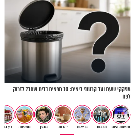
מפקקי שעם ועד קרטוני ביצים: 10 חפצים בבית שחבל לזרוק
לפח
חדשות היום
תרבות
בריאות
יהדות
מגזין
משפחה
רץ ברשת
הגעתי לגיל 108 בזכות הכיבוד