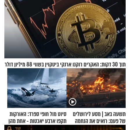
תוך 30 דקות: האקרים רוקנו ארנקי ביטקוין בשווי 88 מיליון דולר
תשעה באב | מסע לירושלים
סיוט מול חופי ספרד: האורקות
של פעם: רואים את הנחמה
תקפו ארבע יאכטות - אחת מהן
טבעה