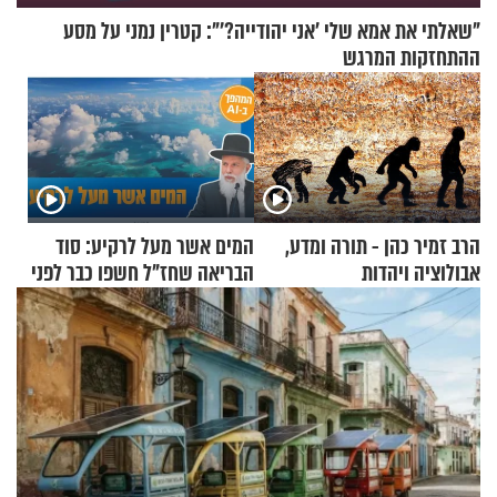
"שאלתי את אמא שלי 'אני יהודייה?'": קטרין נמני על מסע
ההתחזקות המרגש
הרב זמיר כהן - תורה ומדע,
המים אשר מעל לרקיע: סוד
אבולוציה ויהדות
הבריאה שחז"ל חשפו כבר לפני
אלפי שנים