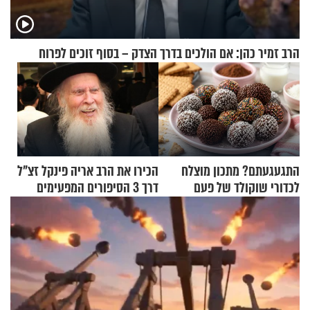
הרב זמיר כהן: אם הולכים בדרך הצדק – בסוף זוכים לפרוח
התגעגעתם? מתכון מוצלח
הכירו את הרב אריה פינקל זצ"ל
לכדורי שוקולד של פעם
דרך 3 הסיפורים המפעימים
האלה