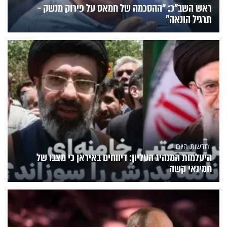
ראש השב"כ: "ההסכמה של חמאס על פירוק מנשק -
תרגיל הונאה"
חדשות היום
היעלמות המנהיג העליון: דיווחים באיראן כי מצבו של
חמינאי קשה