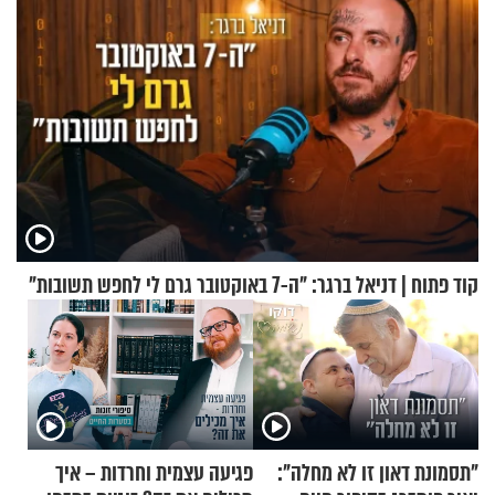
קוד פתוח | דניאל ברגר: "ה-7 באוקטובר גרם לי לחפש תשובות"
"תסמונת דאון זו לא מחלה":
פגיעה עצמית וחרדות – איך