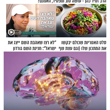
הרב זמיר כהן - עושה טוב ומפסיד, האמנם?
סלט האטריות שכולם יבקשו
"לא רצו שאהבת השם ייצג את
את המתכון שלו (וגם עצת שף
ישראל": חנינת השם גורדון
להגשת הרוטב)
בריאיון מעורר השראה