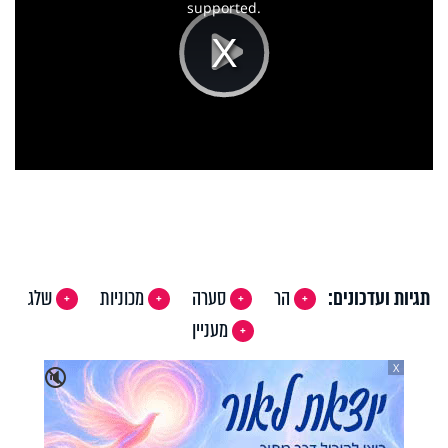
supported.
Play
Video
תגיות ועדכונים:
הר
סערה
מכוניות
שלג
מעניין
X
🔇