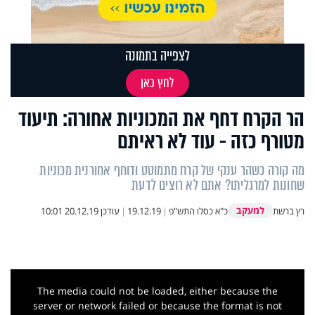
לצפייה בתמונה
לחץ כאן
הר הקרח דחף את המכוניות אחורה: תיעוד
מטורף כזה - עוד לא ראיתם
מה קורה כשהר ענקי של קרח מתמוטט ודוחף אחורנית מכוניות
שחונות למרגליתו? אתם לא רוצים לדעת
למעקב
רץ ברשת
כ"א כסלו התש"פ
|
19.12.19
|
עודכן
20.12.19 10:01
This
is
a
The media could not be loaded, either because the
modal
window.
server or network failed or because the format is not