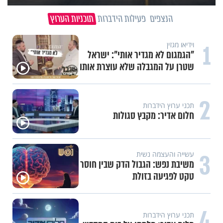
הנצפים
פעילות הידברות
תוכניות הערוץ
1
וידיאו מגזין
"הגמגום לא מגדיר אותי": ישראל
שטרן על המגבלה שלא עוצרת אותו
2
תכני ערוץ הידברות
חלום אדיר: מקבץ סגולות
3
עשייה והעצמה נשית
משיבת נפש: הגבול הדק שבין חוסר
טקט לפגיעה בזולת
4
תכני ערוץ הידברות