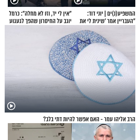
המשפיע(נ)ים | יוני דוד:
"אין לי יד, וזו לא מחלה": כרמל
"העבריין אמר 'שינית לי את
יוגב על החיסרון שהפך לגעגוע
החיים מהקצה אל הקצה'"
הרב אליהו עמר - האם אפשר להיות דתי בלב?