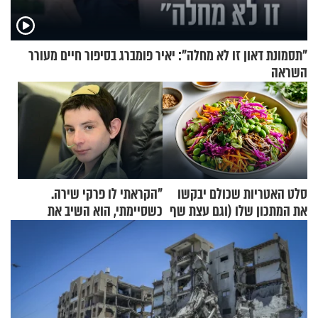
"תסמונת דאון זו לא מחלה": יאיר פומברג בסיפור חיים מעורר
השראה
סלט האטריות שכולם יבקשו
"הקראתי לו פרקי שירה.
את המתכון שלו (וגם עצת שף
כשסיימתי, הוא השיב את
להגשת הרוטב)
נשמתו לבורא"