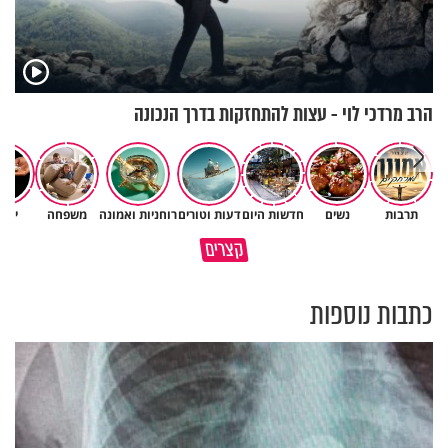
הרב מרדכי לוי - עצות להתחזקות בדרך הנכונה
תרבות
נשים
חדשות היום
דעות וטורים
רוחניות ואמונה
משפחה
יהד
איך לשלוט בסיטואציה בצורה
קצרים
ברכה או קללה? הכל בידים שלנו
נכונה?
כתבות נוספות