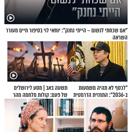
"אם שכחתי לנשום – הייתי נחנק": יוחאי לוי בסיפור חיים מעורר
השראה
"לכסף לא תהיה משמעות
תשעה באב | מסע לירושלים
ב-2036": התחזית הדרמטית
של פעם: קולות מלחמה מהר
של אילון מאסק על עתיד
הזיתים
הכלכלה