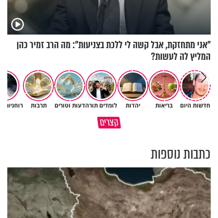
"אני מתחזקת, אבל קשה לי ללכת בצניעות": מה הרב זמיר כהן
המליץ לה לעשות?
חדשות היום
בריאות
יהדות
לומדים תורה
דעות וטורים
תרבות
רוחניות ו
ההורים שלך הם כל הברכה שלך
קצרים
בחיים
הרוח שמחזירה אותנו לחיים
כתבות נוספות