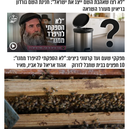
"לא רצו שאהבת השם ייצג את ישראל": חנינת השם גורדון
בריאיון מעורר השראה
מפקקי שעם ועד קרטוני ביצים:
"לא הספקתי להיפרד ממנו":
10 חפצים בבית שחבל לזרוק
אהוד אריאל על אביו, מאיר
לפח
אריאל ז"ל