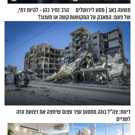
תשעה באב | מסע לירושלים
הרב זמיר כהן - להיות דתי,
של פעם: המאבק על המקוואות
קשה או תענוג?
דיווח: צה"ל בונה מחסום עפר עצום שיחצה את רצועת עזה
לשניים