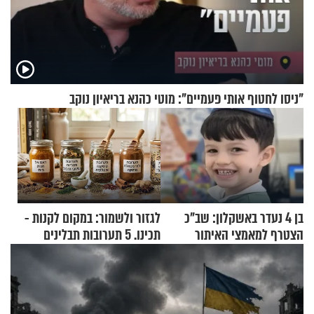
"ניסו לחטוף אותי פעמיים": מוטי כהנא בריאיון נוקב
בן 4 נעדר באשקלון: שב"כ
לגזור ולשמור: במקום לקנות -
הצטרף למאמצי האיתור
תכינו. 5 תערובות תבלינים
שמתאימות להכל