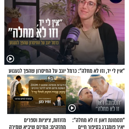
"אין לי יד, וזו לא מחלה": כרמל יוגב על החיסרון שהפך לגעגוע
"תסמונת דאון זו לא מחלה":
מזוזות, ציציות וספרים
יאיר פומברג בסיפור חיים
מחזקים: המיזם שיביא שמירה