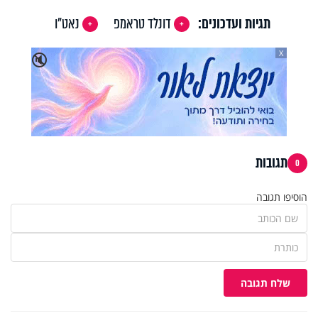
תגיות ועדכונים:
דונלד טראמפ
נאט"ו
X
🔇
תגובות
0
הוסיפו תגובה
שלח תגובה