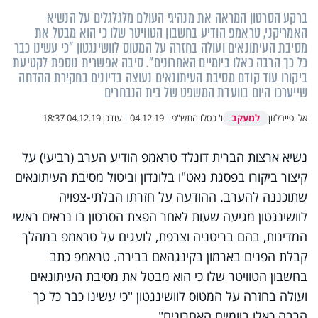
ברקע הסרטון המראה את מנהיגי העולם מלגלגלים על הנשיא
האמריקני, טראמפ הודיע בחשבון הטוויטר שלו כי הוא מבטל את
מסיבת העיתונאים ועולה בחזרה על המטוס לוושינגטון "כי עשינו כבר
כל כך הרבה כאלו ביומיים האחרונים". סיבה אפשרית נוספת לקטיעת
ביקורו עוד קודם מסיבת העיתונאים נעוצה בדיונים בחקירת ההדחה
שייערכו היום בוועדת המשפט של בית הנבחרים
למעקב
אלי פייבלזון
ו' כסלו התש"פ
|
04.12.19
|
עודכן
04.12.19 18:37
נשיא ארצות הברית דונלד טראמפ הודיע הערב (רביעי) על
קיצור ביקורו בפסגת נאט
"
ו בלונדון וביטול מסיבת העיתונאים
שתוכננה להערב. ההודעה על חזרתו הבלתי-צפויה
לוושינגטון מגיעה שעות לאחר הפצת הסרטון בו נראים ראשי
המדינות, בהם בריטניה וצרפת, לועגים על טראמפ במהלך
קבלת הפנים בארמון בקינגהאם בבירה. טראמפ כתב
בחשבון הטוויטר שלו כי הוא מבטל את מסיבת העיתונאים
ועולה בחזרה על המטוס לוושינגטון
"
כי עשינו כבר כל כך
הרבה כאלו ביומיים האחרונים".