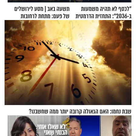
"לכסף לא תהיה משמעות
תשעה באב | מסע לירושלים
ב-2036": התחזית הדרמטית
של פעם: מתחת לרחובות
של אילון מאסק על עתיד
ירושלים
הכלכלה
שבת נחמו: האם הגאולה קרובה יותר ממה שחשבנו?