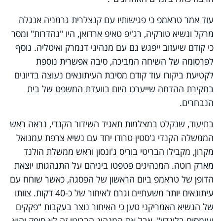
עוד אמר טראמפ כי פגישותיו עם קנצלרית גרמניה אנגלה
מרקל ונשיא טורקיה, רג
'
יפ טאיפ ארדואן, היו "נהדרות" ומסר
כי קודם שיעזוב ייפגש גם עם מנהיגי דנמרק ואיטליה. נוסף
לפרסומה של השיחה המביכה, סיבה אפשרית נוספת
לקטיעת ביקורו עוד קודם מסיבת העיתונאים נעוצה בדיונים
בחקירת ההדחה שייערכו היום בוועדת המשפט של בית
הנבחרים.
בתיעוד, שנקלט במצלמות תאגיד השידור הקנדי, נראה ראש
הממשלה הקנדי ג'סטין טרודו יחד עם נשיא צרפת עמנואל
מקרון, מקבילו הבריטי בוריס ג'ונסון וראש ממשלת הולנד
מארק רוטה. המנהיגים פטפטו ביניהם על התנהגותו יוצאת
הדופן של טראמפ ביום הראשון של הפסגה, כאשר שוחח עם
עיתונאים יותר משעתיים וגרם לאיחור של כ-40 דקות. צוותו
של הנשיא האמריקני טען כי האיחור נוצר בעקבות "פקקים
ועומסים בלונדון", אבל את המנהיג הבריטי זה לא סיפק והוא