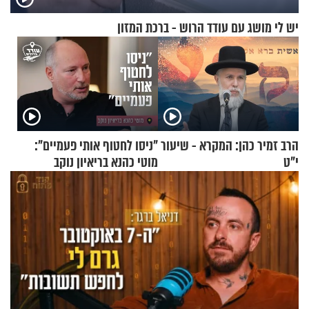
יש לי מושג עם עודד הרוש - ברכת המזון
הרב זמיר כהן: המקרא - שיעור
"ניסו לחטוף אותי פעמיים":
י"ט
מוטי כהנא בריאיון נוקב