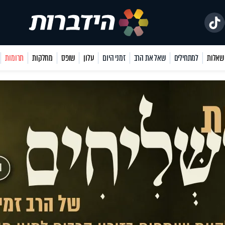
למתחילים
שאל את הרב
זמני היום
עלון
שופס
מחלקות
תרומות