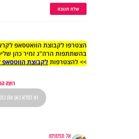
שלח תגובה
בהשתתפות הרה"ג זמיר כהן שליט
>> להצטרפות
לקבוצת הווטסאפ ל
רוצה הת
אל תפספסו