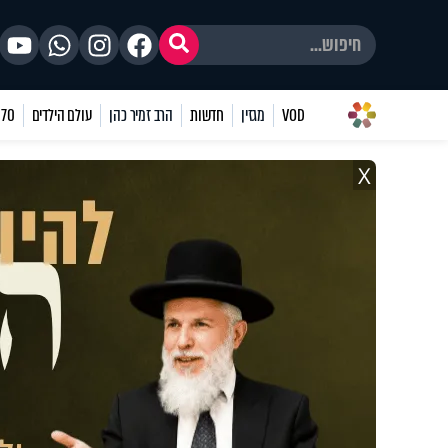
VOD
מגזין
חדשות
הרב זמיר כהן
עולם הילדים
70 שאלות
X