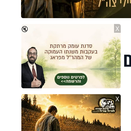
X
🔇
ם
X