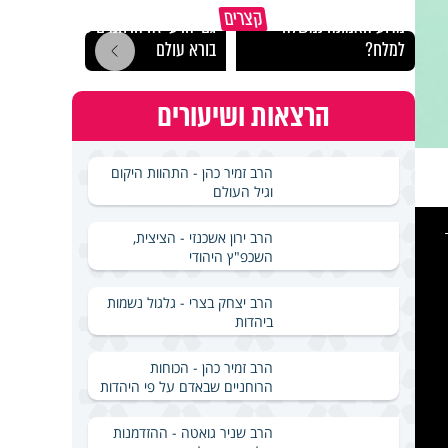
קצרים
מדוע האמונה נמשלה
גם ׳הרע׳ זה הרחמים של
האם מ
למלח?
בורא עולם
בשבת
הרצאות ושיעורים
הרב זמיר כהן - התהוות היקום
וגיל העולם
This
is
a
הרב ירון אשכנזי - הציצית,
modal
windo
השכפ"ץ היהודי
הרב יצחק בצרי - גלגול נשמות
ביהדות
הרב זמיר כהן - הכוחות
הרוחניים שבאדם על פי היהדות
הרב שניר גואטה - ההזדמנות