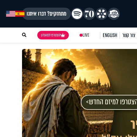
מתחזקים? דברו איתנו
צור קשר
ENGLISH
LIVE
הצטרפו למועדון