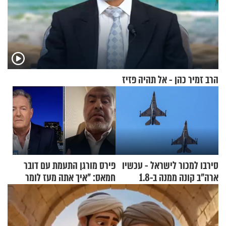
הרב זמיר כהן - אל תהיה פזיז
סירבו למכור לישראל - עכשיו
פירס מורגן התעמת עם דובר
ארה"ב קונה ממנה ב-1.8
חמאס: "איך אתה מעז לומר
מיליארד דולר
שלא ביצעתם פשעי מלחמה?!"