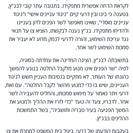
לקראת הדחה אפשרית מתפקידו. בתגובה עתר קובי לבג"ץ,
בטענה כי בינו ובין דרעי קיים "ניגוד עניינים אישי" ו"ניגוד
עניינים מוסדי", שאינו מאפשר לשר הפנים לדון בעניינו
ולהדיחו מתפקידו. בג"ץ נענה לבקשתו, הוציא צו על תנאי
נגד עריכת השימוע, והורה לדרעי לנמק מדוע לא יעביר את
סמכות השימוע לשר אחר.
בתשובתה לבג"ץ, הציגה המדינה את עמדתה בסוגיה,
לפיה "שר הפנים אינו מנוע מלקבל החלטה בנוגע להמשך
כהונתו של העותר. לא מתקיים בנסיבות העניין חשש לניגוד
העניינים, שיש בו כדי למנוע מהשר לקבל החלטה". עם זאת,
דרעי ויתר כאמור על מימוש סמכותו, והחליט להעבירה לשר
אחר. לדבריו, צעד זה נועד "כדי לזרז את ההליך ולמנוע את
המשך הפגיעה בעיר טבריה ותושביה", בשל התמשכות
ההליכים בבג"ץ.
בעקבות הודעתו של דרעי, ביטל בית המשפט למחרת את צו