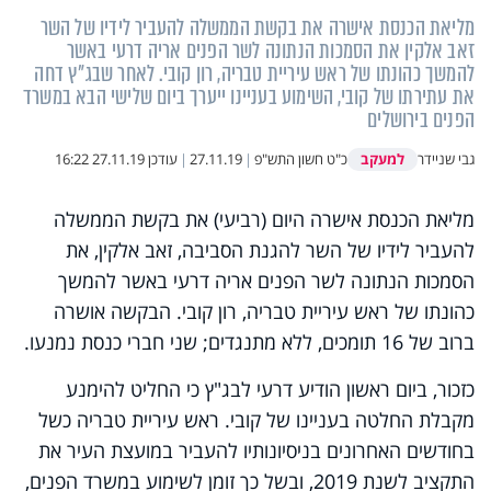
מליאת הכנסת אישרה את בקשת הממשלה להעביר לידיו של השר
זאב אלקין את הסמכות הנתונה לשר הפנים אריה דרעי באשר
להמשך כהונתו של ראש עיריית טבריה, רון קובי. לאחר שבג"ץ דחה
את עתירתו של קובי, השימוע בעניינו ייערך ביום שלישי הבא במשרד
הפנים בירושלים
למעקב
גבי שניידר
כ"ט חשון התש"פ
|
27.11.19
|
עודכן
27.11.19 16:22
מליאת הכנסת אישרה היום (רביעי) את בקשת הממשלה
להעביר לידיו של השר להגנת הסביבה, זאב אלקין, את
הסמכות הנתונה לשר הפנים אריה דרעי באשר להמשך
כהונתו של ראש עיריית טבריה, רון קובי
.
הבקשה אושרה
ברוב של 16 תומכים, ללא מתנגדים; שני חברי כנסת נמנעו.
כזכור, ביום ראשון הודיע דרעי לבג"ץ כי החליט להימנע
מקבלת החלטה בעניינו של קובי. ראש עיריית טבריה כשל
בחודשים האחרונים בניסיונותיו להעביר במועצת העיר את
התקציב לשנת 2019, ובשל כך זומן לשימוע במשרד הפנים,