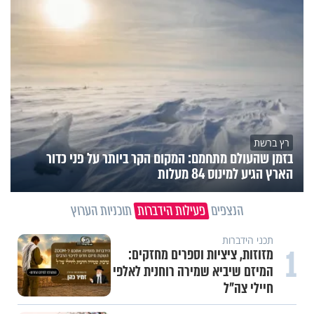
רץ ברשת
בזמן שהעולם מתחמם: המקום הקר ביותר על פני כדור
הארץ הגיע למינוס 84 מעלות
הנצפים
פעילות הידברות
תוכניות הערוץ
תכני הידברות
1
מזוזות, ציציות וספרים מחזקים:
המיזם שיביא שמירה רוחנית לאלפי
חיילי צה"ל