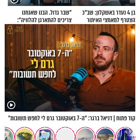
בן 4 נעדר באשקלון: שב"כ
"שבר גדול. הבנו שאנחנו
הצטרף למאמצי האיתור
צריכים להתארגן להלוויה":
זוגיות במבחן, הפעם עם מרים
וגד דנינו
קוד פתוח | דניאל ברגר: "ה-7 באוקטובר גרם לי לחפש תשובות"