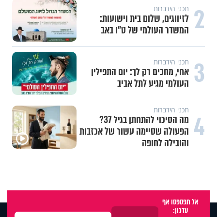
2
תכני הידברות
לזיווגים, שלום בית וישועות:
המשדר העולמי של ט"ו באב
3
תכני הידברות
אחי, מחכים רק לך: יום התפילין
העולמי מגיע לתל אביב
תכני הידברות
4
מה הסיכוי להתחתן בגיל 37?
הפעולה שסיימה עשור של אכזבות
והובילה לחופה
אל תפספסו אף
עדכון: