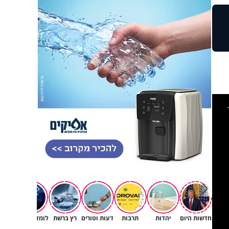
This
is
a
modal
windo
חדשות היום
יהדות
תרבות
דעות וטורים
רץ ברשת
לומדים תורה
תורה