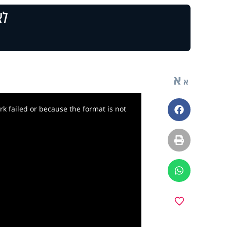
לצ
א
א
k failed or because the format is not
פייסבוק
הדפסה
ווטסאפ
מועדפים