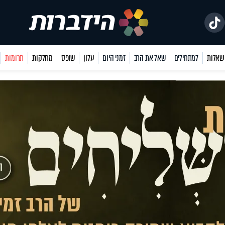
למתחילים
שאל את הרב
זמני היום
עלון
שופס
מחלקות
תרומות