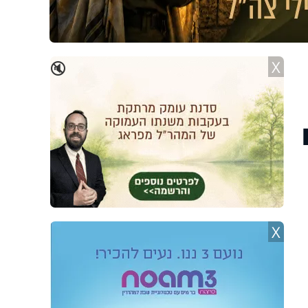
X
🔇
X