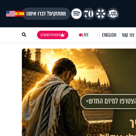
מתחזקים? דברו איתנו
צור קשר
ENGLISH
LIVE
הצטרפו למועדון