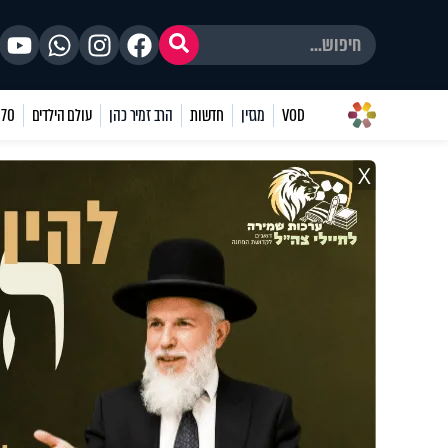
VOD
מגזין
חדשות
הרב זמיר כהן
עולם הילדים
70 שאלות
X