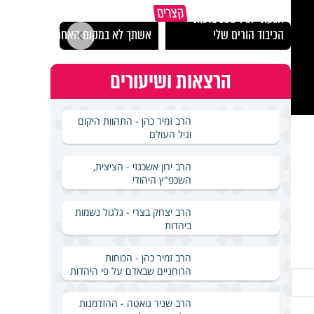
קצרים
הגעתי לגיל 108 בזכות
נבחר
הכיבוד הורים שלי
אשתך לא במקום האחרון
ישרא
הרצאות ושיעורים
הרב זמיר כהן - התהוות היקום
וגיל העולם
הרב ירון אשכנזי - הציצית,
השכפ"ץ היהודי
הרב יצחק בצרי - גלגול נשמות
ביהדות
הרב זמיר כהן - הכוחות
הרוחניים שבאדם על פי היהדות
הרב שניר גואטה - ההזדמנות