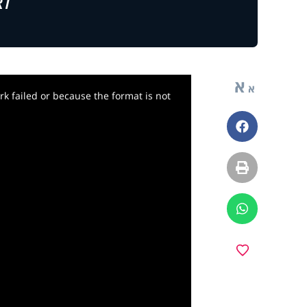
לצ
א
א
k failed or because the format is not
פייסבוק
הדפסה
ווטסאפ
y
מועדפים