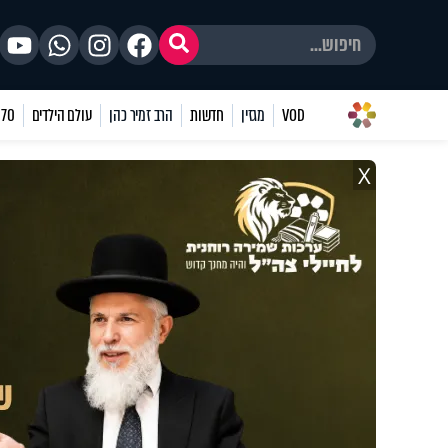
VOD
מגזין
חדשות
הרב זמיר כהן
עולם הילדים
70 שאלות
X