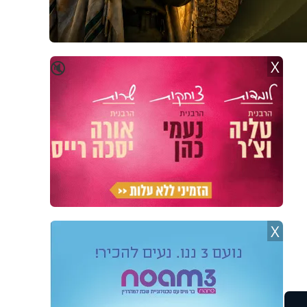
X
🔇
X