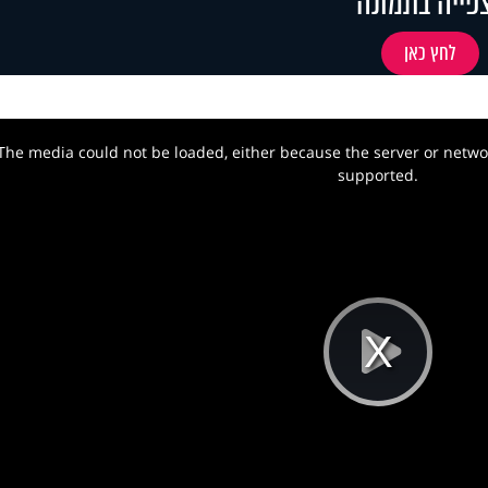
פייה בתמונה
לחץ כאן
The media could not be loaded, either because the server or networ
w.
supported.
Pla