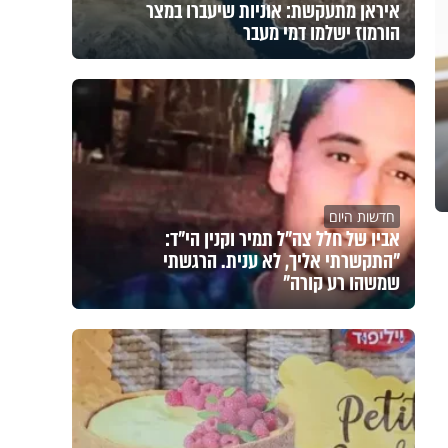
איראן מתעקשת: אוניות שיעברו במצר
הורמוז ישלמו דמי מעבר
חדשות היום
אביו של חלל צה"ל תמיר וקנין הי"ד:
"התקשרתי אליך, לא ענית. הרגשתי
שמשהו רע קורה"