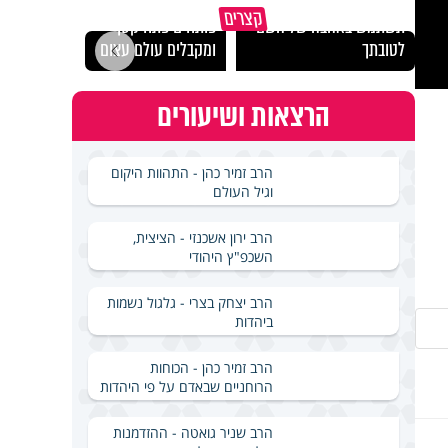
מכילי
קצרים
תשתמש באהבה של השם
פותחים פתח קטן -
במבחן
לטובתך
ומקבלים עולם עצום
ואלתר
הרצאות ושיעורים
הרב זמיר כהן - התהוות היקום
וגיל העולם
הרב ירון אשכנזי - הציצית,
השכפ"ץ היהודי
הרב יצחק בצרי - גלגול נשמות
ביהדות
הרב זמיר כהן - הכוחות
הרוחניים שבאדם על פי היהדות
הרב שניר גואטה - ההזדמנות