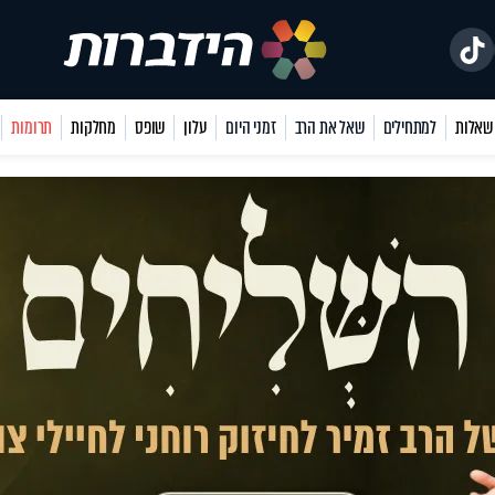
למתחילים
שאל את הרב
זמני היום
עלון
שופס
מחלקות
תרומות