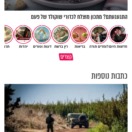
התגעגעתם? מתכון מוצלח לכדורי שוקולד של פעם
חדשות היום
לומדים תורה
בריאות
רץ ברשת
דעות וטורים
יהדות
תרבות
גם ׳הרע׳ זה הרחמים של בורא
קצרים
מדוע האמונה נמשלה למלח?
עולם
כתבות נוספות