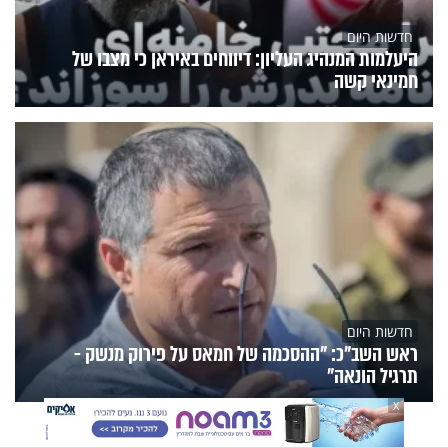
חדשות היום
היעלמות המנהיג העליון: דיווחים באיראן כי מצבו של
חמינאי קשה
חדשות היום
ראש השב"כ: "ההסכמה של חמאס על פירוק מנשק -
תרגיל הונאה"
X
הנצפים
פעילות הידברות
תוכניות הערוץ