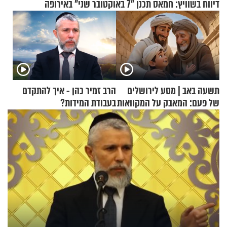
דיווח בשוויץ: חמאס תכנן "7 באוקטובר שני" באירופה
תשעה באב | מסע לירושלים
הרב זמיר כהן - איך להתקדם
של פעם: המאבק על המקוואות
בעבודת המידות?