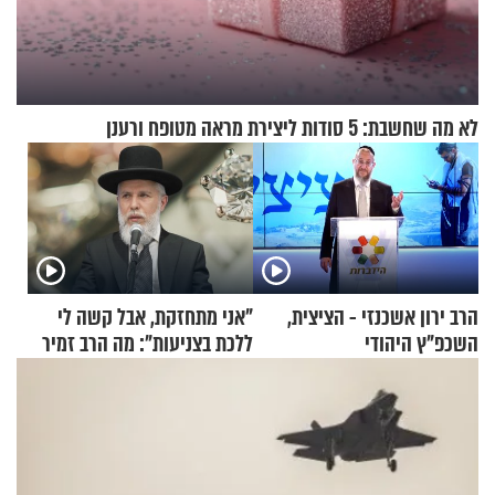
לא מה שחשבת: 5 סודות ליצירת מראה מטופח ורענן
הרב ירון אשכנזי - הציצית,
"אני מתחזקת, אבל קשה לי
השכפ"ץ היהודי
ללכת בצניעות": מה הרב זמיר
כהן המליץ לה לעשות?