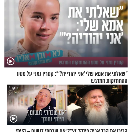
"שאלתי את אמא שלי 'אני יהודייה?'": קטרין נמני על מסע
ההתחזקות המרגש
הכירו את הרב אריה פינקל זצ"ל
"אם שכחתי לנשום – הייתי