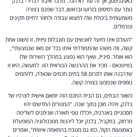
באפגניסטן, אך זה עוד לא הכל. מלבד איבוד רגליו - בלנק
נותר עם רסיסים בזרועו ובראשו, דבר שפגם בצורה
משמעותית ביכולת שלו למצוא עבודה ולחזור לחיים תקינים
ונורמלים.
"העולם אינו מיועד לאנשים עם מוגבלות פיזית. זו פשוט אמת
קשה, וזה משהו שהתמודדתי איתו בכל יום מאז שנפצעתי",
הוא אומר. סינייז, שאף הוא נפצע במהלך השירות שלו
בווייטנאם - מכיר את ההרגשה הנוראית הזו. למעשה, היא זו
שדרבנה אותו לתרום 58 בתים חכמים שכאלה, ללוחמים
נוספים שנפצעו בצורה קשה.
כשאר הבתים, גם הבית החכם הזה יותאם אישית לצרכיו של
בלנק, ויהיה מוכן בתוך שנה. "המגורים החדשים יהיו
חסכוניים באנרגיה, ויכללו גופי תאורה שניתנים לשליטה
מרחוק. במקביל, בלנק יוכל ליהנות מטכנולוגיה המופעלת
באמצעות הקול, כמו גם מטבח בהתאמה אישית", אומרים