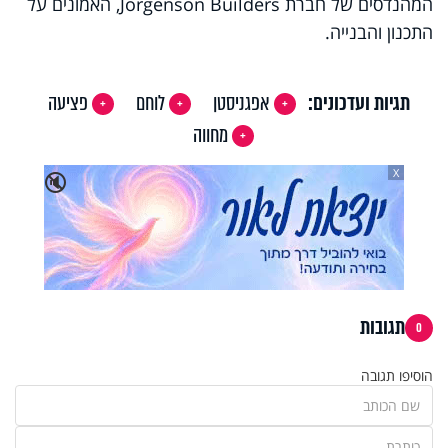
המהנדסים של חברת Jorgenson Builders, האמונים על
התכנון והבנייה.
תגיות ועדכונים:
אפגניסטן
לוחם
פציעה
מחווה
X
🔇
תגובות
0
הוסיפו תגובה