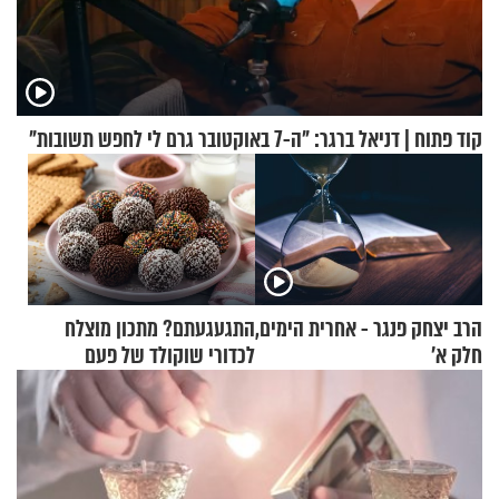
קוד פתוח | דניאל ברגר: "ה-7 באוקטובר גרם לי לחפש תשובות"
הרב יצחק פנגר - אחרית הימים,
התגעגעתם? מתכון מוצלח
חלק א’
לכדורי שוקולד של פעם