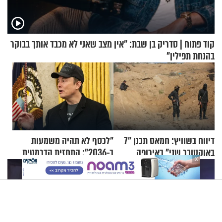
קוד פתוח | סדריק בן שבת: "אין מצב שאני לא מכבד אותך בבוקר
בהנחת תפילין"
דיווח בשוויץ: חמאס תכנן "7
"לכסף לא תהיה משמעות
באוקטובר שני" באירופה
ב-2036": התחזית הדרמטית
X
של אילון מאסק על עתיד
הכלכלה