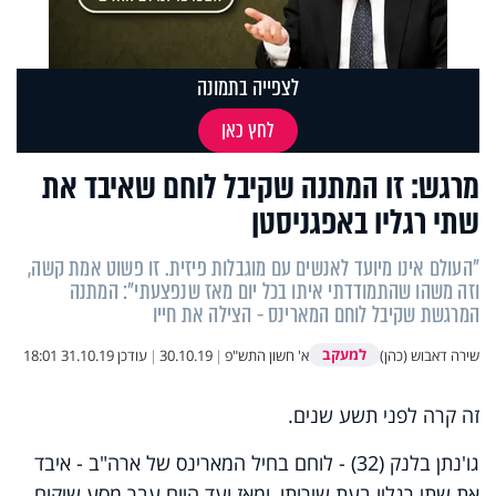
לצפייה בתמונה
לחץ כאן
מרגש: זו המתנה שקיבל לוחם שאיבד את
שתי רגליו באפגניסטן
"העולם אינו מיועד לאנשים עם מוגבלות פיזית. זו פשוט אמת קשה,
וזה משהו שהתמודדתי איתו בכל יום מאז שנפצעתי": המתנה
המרגשת שקיבל לוחם המארינס - הצילה את חייו
למעקב
שירה דאבוש (כהן)
א' חשון התש"פ
|
30.10.19
|
עודכן
31.10.19 18:01
זה קרה לפני תשע שנים.
גו'נתן בלנק (32) - לוחם בחיל המארינס של ארה"ב - איבד
את שתי רגליו בעת שירותו, ומאז ועד היום עבר מסע שיקום