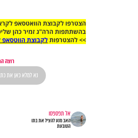
בהשתתפות הרה"ג זמיר כהן שליט
>> להצטרפות
לקבוצת הווטסאפ ל
רוצה הת
אל תפספסו
האב מנע להציל את בתו
הטובעת