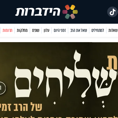
למתחילים
שאל את הרב
זמני היום
עלון
שופס
מחלקות
תרומות