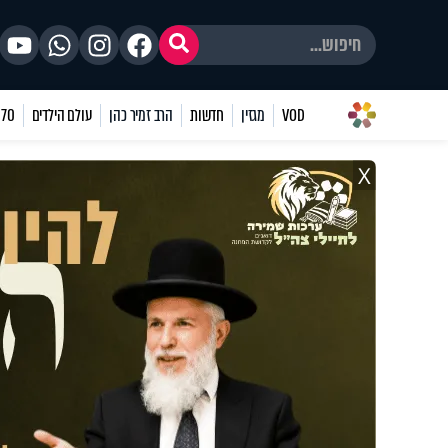
VOD
מגזין
חדשות
הרב זמיר כהן
עולם הילדים
70 שאלות
X