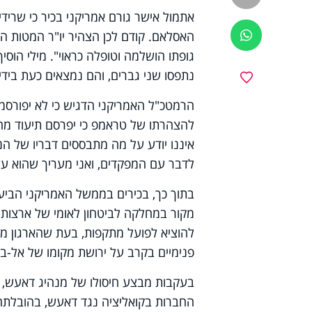
אתמול אישר גורם אמריקני בכיר כי שרידי
האסלאם. קודם לכן הצהיר יו
"
ר המטות המ
ווטסאפ
גופתו הושלמה וטופלה כראוי". מילי הוס
נתפסו שני גברים, והם נמצאים כעת בידי
מועדפים
הרמטכ
"
ל האמריקני הדגיש כי לא יפורסמו
להצהרתו של טראמפ כי יפרסם תיעוד מהמ
איננו יודע על מה מתבססים דבריו של הנש
לדבר עם המפקדים, ואני מעריך שהוא עשה
בתוך כך, בכירים בממשל האמריקני הביעו
מקור במחלקה לביטחון לאומי של ארצות ה
להוציא לפועל מתקפות, בעת שהארגון מנסה
פנימיים בקרב על ירושת מקומו של אל-בג
בעקבות מבצע חיסולו של מנהיג דאעש, ה
החברות בקואליציה נגד דאעש, בהובלת