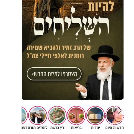
חדשות היום
יהדות
בריאות
רץ ברשת
לומדים תורה
דעות וטורים
תרב