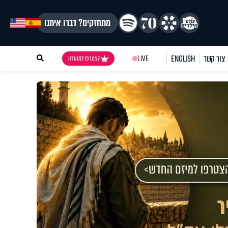
מתחזקים? דברו איתנו
צור קשר
ENGLISH
LIVE
הצטרפו למועדון