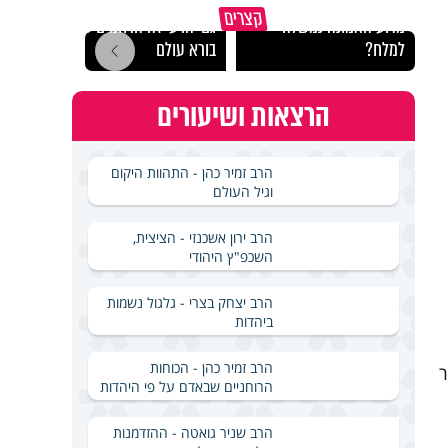
קצרים
מדוע האמונה נמשלה
גם ׳הרע׳ זה הרחמים של
האם מ
למלח?
בורא עולם
בשבת
הרצאות ושיעורים
הרב זמיר כהן - התהוות היקום
וגיל העולם
הרב ירון אשכנזי - הציצית,
השכפ"ץ היהודי
הרב יצחק בצרי - גלגול נשמות
ביהדות
הרב זמיר כהן - הכוחות
ר
הרוחניים שבאדם על פי היהדות
הרב שניר גואטה - ההזדמנות