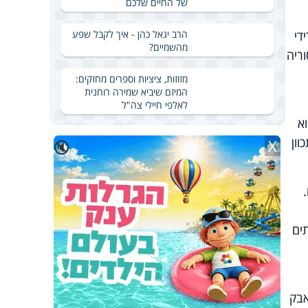
של החיים שלכם
הרב יגאל כהן - איך לקבל שפע
די
מהשמיים?
ריה
מזוזות, ציציות וספרים מחזקים:
המיזם שיביא שמירה רוחנית
לאלפי חיילי צה"ל
א
וון
X
🔇
ים
 המאבק