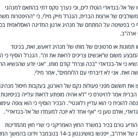
ו של אל-בגדאדי הוטלו לים, וכי נערך טקס דתי בהתאם למנהגי
שולבים של ארצות הברית, הגנרל מייק מילי, כי "ההיפטרות משרי
יף כי בפשיטה על המתחם של מנהיג ארגון המדינה האסלאמית בסו
 ארה"ב.
 תמונות או סרטונים של מותו של מנהיג דאעש, זאת, בניגוד
בצע משום ש"אנשים צריכים לראות את זה". הגנרל הוסיף כי הו
יא כי אל-בגדאדי "בכה וצרח" קודם מותו. "אני יודע שהנשיא התכ
 זאת. אני לא דיברתי עם הלוחמים", אמר מילי.
 את חששם מפני פעולות נקם של הארגון, בעקבות חיסול מנהיגו.
ברית אמר לרויטרס כי "לא אהיה מופתע לראות עלייה בניסיונות
 להוכיח כי הוא עדיין רלוונטי". הבכיר הוסיף כי הוא צופה עימות
דאדי, אולם טען כי "אף אחד לא יזכה למעמדו של אל-בגדאדי".
ודיע גורם בכיר במשרד החוץ האמריקני כי שרי חוץ מהמדינות
ה של ארה
"
ב, ייפגשו בוושינגטון ב-14 בנובמבר וידונו בהמשך