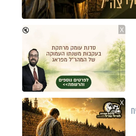
X
🔇
X
ח