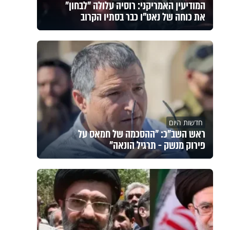
המודיעין האמריקני: רוסיה עלולה "לבחון"
את כוחה של נאט"ו כבר בסתיו הקרוב
חדשות היום
ראש השב"כ: "ההסכמה של חמאס על
פירוק מנשק - תרגיל הונאה"