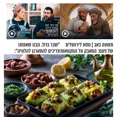
תשעה באב | מסע לירושלים
"שבר גדול. הבנו שאנחנו
של פעם: המאבק על המקוואות
צריכים להתארגן להלוויה":
זוגיות במבחן, הפעם עם מרים
וגד דנינו