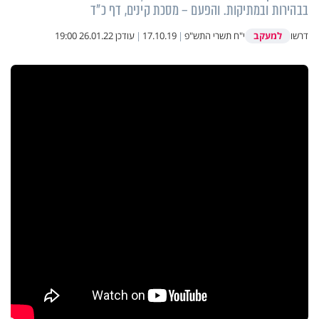
בבהירות ובמתיקות. והפעם – מסכת קינים, דף כ"ד
למעקב
דרשו
י"ח תשרי התש"פ
|
17.10.19
|
עודכן
26.01.22 19:00