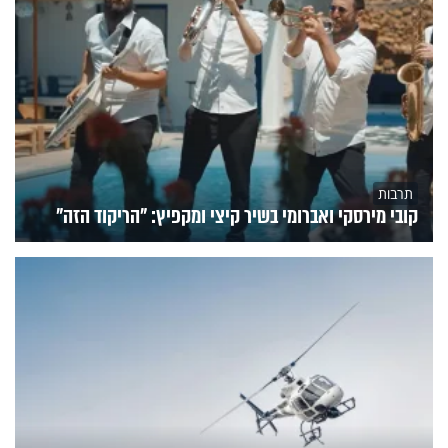
תרבות
קובי מירסקי ואברומי בשיר קיצי ומקפיץ: "הריקוד הזה"