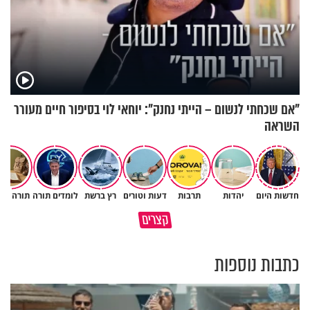
"אם שכחתי לנשום – הייתי נחנק": יוחאי לוי בסיפור חיים מעורר
השראה
חדשות היום
יהדות
תרבות
דעות וטורים
רץ ברשת
לומדים תורה
תורה ומ
הגעתי לגיל 108 בזכות הכיבוד
קצרים
הורים שלי
אשתך לא במקום האחרון
כתבות נוספות