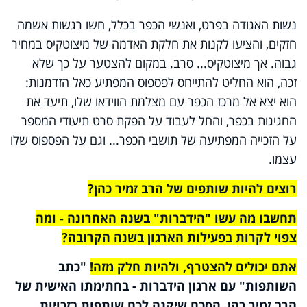
נשות האגודה בפרט, ואנשי הכפר בכלל, חשו רגשות אשמה
חזקים, והציעו לקנות את חלקת האדמה של מיצוטקיס במחיר
גבוה. אך מיצוטקיס... סרב. במקום להצטער על כך שלא
זכה, הוא החליט להתייחס לפספוס המפתיע כאל הזדמנות:
הוא יצא אל מרכז הכפר עם מצלמת הווידאו שלו, תיעד את
החגיגות בכפר, והחל לעבוד על הפקת סרט תיעודי המספר
על הזכייה המפתיעה של תושבי הכפר... וגם על הפספוס שלו
עצמו.
רוצים להיות שותפים של הרב זמיר כהן?
תחשבו מה עשו "הידברות" בשנה האחרונה - ומה
צפוי לקרות בפעילות הארגון בשנה הקרובה?
אתם יכולים להצטרף, ולהיות חלק מזה
!
"כתב
השותפות" עם ארגון הידברות - בחתימתו האישית של
הרב זמיר כהן. הסכם שיקנה לכם שותפות בזכויות