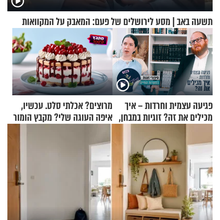
תשעה באב | מסע לירושלים של פעם: המאבק על המקוואות
פגיעה עצמית וחרדות – איך
מרוצים? אכלתי סלט. עכשיו,
מכילים את זה? זוגיות במבחן,
איפה העוגה שלי? מקבץ הומור
הפעם עם יהודית ואלתר כהן
כייפי מספר 1