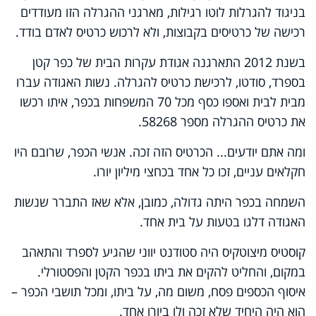
בניגוד להגרלות לוטו רגילות, מארגני ההגרלה הזו מעודדים
רכישה של כרטיסים בקבוצות, ולא לרכוש כרטיס לאדם בודד.
בשנת 2012 התארגנה אגודת עקרות הבית של כפר קטן
בספרד, סודטו, לרכישת כרטיס להגרלה. נשות האגודה עברו
מבית לבית ואספו כסף מכל 70 המשפחות בכפר, איתו רכשו
את כרטיס ההגרלה מספר 58268.
ומה אתם יודעים... הכרטיס הזה זכה. אנשי הכפר, שרובם היו
חקלאים עניים, זכו כל אחד בכחצי מיליון יורו.
השמחה בכפר היתה גדולה, כמובן, אלא שאז התברר שנשות
האגודה דלגו בטעות על בית אחד.
קוסטיס מיצוטקיס היה סטודנט יווני שהגיע לספרד והתאהב
במקום, והחליט להקים את ביתו בכפר הקטן והפסטורלי.
איסוף הכספים פסח, משום מה, על ביתו, ומכל תושבי הכפר –
הוא היה היחיד שלא זכה ולו ביורו אחד.