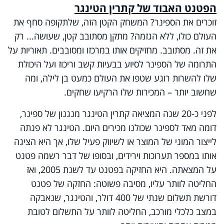
הפטנט האבוד של קתרין הטינגר
זוכרים את הספינר? המשחק הקטן הזה, שלתקופה סחף את
העולם כולו, ללא הגזמה? מתקן מסתובב קטן, שעושה... רק
את זה. מסתובב. מחזיקים אותו במרכזו ומסובבים. תאוריות על
התרומה של הספינר לסיוע בבעיות קשב וריכוז ועל היכולת
שלו להשרות רוגע שטפו את העולם כמעט בן לילה, ומה
שחשוב יותר – המכירות שלו הרקיעו שחקים.
לפני כ-20 שנה המציאה קתרין הטינגר מנגנון של ספינר,
דומה מאד לספינר שכולנו מכירים היום. הטינגר לא פנתה
לייצור המוני של המוצר או לשיווק פעיל שלו, אך היא הציגה
אותו במספר תערוכות וירידים, ובסופו של דבר רשמה פטנט
על המצאתה. היא החזיקה בפטנט עד לשנת 2005, ואז
החליטה לוותר עליו, מסיבה פשוטה: החזקה של פטנט
דורשת תשלום שנתי של 400 דולר, והטינגר, שנאבקה
במצב כלכלי מורכב, החליטה לוותר על התשלום לטובת