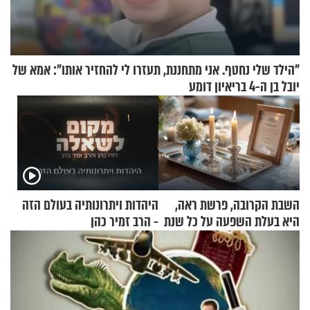
"הילד שלי נחטף. אני מתחננת, תעזרו לי להחזיר אותו": אמא של
יובל בן ה-4 בריאיון דומע
השבת הקרובה, פרשת ראה,
היהדות ויתרונותיה בעולם הזה
היא בעלת השפעה על כל שנת
- הרב זמיר כהן
תשפ"ז