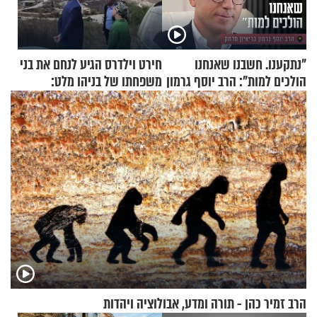
"נתקענו. חשבנו שאנחנו
חירט וילדרס הגיע לנחם את בני
הולכים למות": הרב יוסף גרמון
משפחתו של בניהו מלט:
בריאיון מרתק
"מיליונים באירופה תומכים
בכם"
הרב זמיר כהן - תורה ומדע, אבולוציה ויהדות