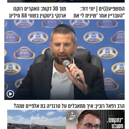
המשפיע(נ)ים | יוני דוד:
תוך 30 דקות: האקרים רוקנו
"העבריין אמר 'שינית לי את
ארנקי ביטקוין בשווי 88 מיליון
החיים מהקצה אל הקצה'"
דולר
הרב רפאל רובין: איך מתאבלים על טרגדיה בת אלפיים שנה?