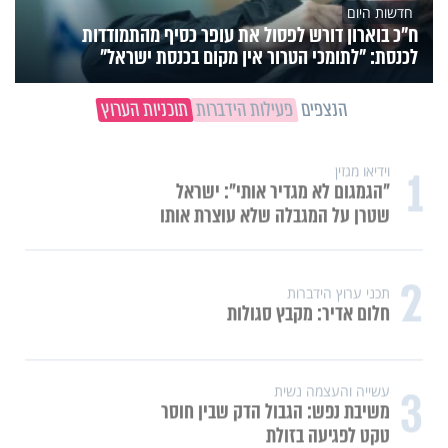
חדשות היום
ח״כ בוארון דורש לפסול את עופר כסיף מהתמודדות
לכנסת: "לתומכי הטרור אין מקום בכנסת ישראל"
הנצפים
פעילות הידברות
תוכניות הערוץ
1
וידיאו מגזין
"הגמגום לא מגדיר אותי": ישראל
שטרן על המגבלה שלא עוצרת אותו
2
תכני ערוץ הידברות
חלום אדיר: מקבץ סגולות
3
עשייה והעצמה נשית
משיבת נפש: הגבול הדק שבין חוסר
טקט לפגיעה בזולת