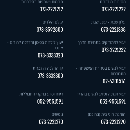
מזכירות הידברות
תרומות ושותפות בהידברות
073-2221212
073-2221222
עלון שבת - עונג שבת
עולם הילדים
073-3592800
073-2221388
יעוץ למתחזקים בתחילת הדרך
יעוץ לילדות בסיכון והדרכה להורים -
אתגר
073-2221232
073-3333320
יעוץ לנשים בטהרת המשפחה -
קו ההלכה הידברות
מתחברות
073-3333300
02-6301516
יעוץ תמיכה וסיוע לנשים בהריון
דיווח וסיוע במקרי התבוללות
052-9551591
052-9551591
הזמנת חוגי בית (בחינם)
נופשים
073-2221270
073-2221290