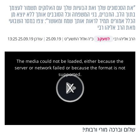
"את הסכסוכים שלך ואת הבעיות שלך עם האלוקים תשמור לעצמך
בתוך הלב. החברים, בני המשפחה וכל הסובבים אותך ללא יוצא מן
הכלל אמורים תמיד לראות אותך שמח ומאושר": צפו במסר השבועי
מאת הרב אליהו רבי
למעקב
הרב אליהו רבי
כ"ה אלול התשע"ט
|
25.09.19
|
עודכן
25.09.19 13:25
This
is
a
The media could not be loaded, either because the
modal
window.
server or network failed or because the format is not
supported.
Play
Video
שלום וברכה מורי ורבותי!