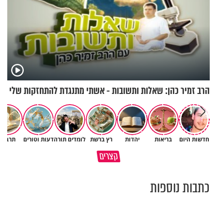
הרב זמיר כהן: שאלות ותשובות - אשתי מתנגדת להתחזקות שלי
חדשות היום
בריאות
יהדות
רץ ברשת
לומדים תורה
דעות וטורים
תרבות
לפעמים המערכת מפספסת את
מותר לנשוף על בוטנים כדי להעי
קצרים
הלב של הילדים שלנו
את הקליפות בשבת? 🥜
כתבות נוספות