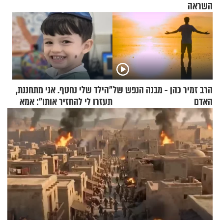
השראה
הרב זמיר כהן - מבנה הנפש של
"הילד שלי נחטף. אני מתחננת,
האדם
תעזרו לי להחזיר אותו": אמא
של יובל בן ה-4 בריאיון דומע