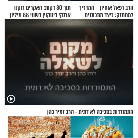
הרב רפאל אוחיון – המדריך
תוך 30 דקות: האקרים רוקנו
למתחזק: כיצד מתכוננים
ארנקי ביטקוין בשווי 88 מיליון
לתפילה?
דולר
התמודדות בסביבה לא דתית - הרב זמיר כהן