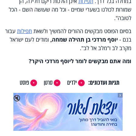
במחלה בכל דרך.
תפילות
אינן הולכות ריקם חלילה, הן
שמורות לכולנו בשערי שמיים - וכל מה שעושה השם - הכל
לטובה".
בסיום הפוסט מבקשים ההורים להמשיך ולשאת
תפילות
עבור
בנם -
יוסף מרדכי בן תהילה שמחה,
ומודים לעם ישראל
מקרב לב ו"מלב אל לב".
ומה אתם מבקשים לומר ליוסף מרדכי היקר?
תגיות ועדכונים:
ילדים
סרטן
פוסט
X
🔇