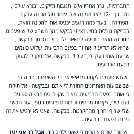
החברתיות, וגרר אחריו אלפי תגובות ולייקים. "בורא עולם",
כתב בן ה-12 לצד תמונה שלו עומד מול מכונה ענקית
ומפחידה. "בעוד כמה רגעים יכניסו אותי למכונה הזאת,
לבדיקה גורלית בחיי. רציתי לבקש ממך משהו: שלוש פעמים
המכונה הזאת הודיעה לי שאני ילד חולה סרטן. בבקשה,
שהיא לא תודיע לי את זה בפעם הרביעית. שלוש פעמים
שמעת אותי זועק 'די, די, די!'. בבקשה, אל תיתן לי לזעוק
בפעם הרביעית.
"שלוש פעמים לקחת מראשי את כל השערות. תודה לך
שבשבועות האחרונים החזרת לי אותם, ובבקשה - אל תיקח
לי אותם בפעם הרביעית. מאות שקיות כימותרפיה ספוגים
בדם שלי, דקירות מחטים וניתוחים פזורים בגופי. עור הבשר
שלי שרוף וחרוך מההקרנות. בבקשה. שאני לא ירגיש את זה
כל זה בפעם הרביעית...
"שמונה שנים אומרים לי שאני ילד גיבור.
אבל לך אני יגיד