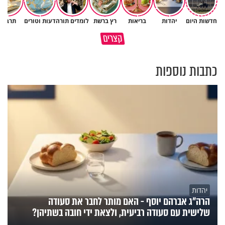
חדשות היום
יהדות
בריאות
רץ ברשת
לומדים תורה
דעות וטורים
תרבות
גם השולחן שבת שאתם מסדרים
קצרים
כל מה שנשבר יכול להיבנות מחדש
הוא חלק מהשפע שתקבלו
כתבות נוספות
יהדות
הרה"ג אברהם יוסף - האם מותר לחבר את סעודה
שלישית עם סעודה רביעית, ולצאת ידי חובה בשתיהן?