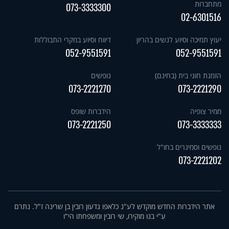
מתחברות
073-3333300
02-6301516
יעוץ תמיכה וסיוע לנשים בהריון
דיווח וסיוע במקרי התבוללות
052-9551591
052-9551591
הזמנת חוגי בית (בחינם)
נופשים
073-2221270
073-2221290
ממיר צופיה
הידברות שופס
073-2221250
073-3333333
נופשים וסמינרים בחו"ל
073-2221202
אתר הידברות החדש מוקדש לע"נ כלאפו גדעון רובין בן שרינה ז"ל. נתרם
ע"י בנו מוקירו, שי רובין ומשפחתו הי"ו