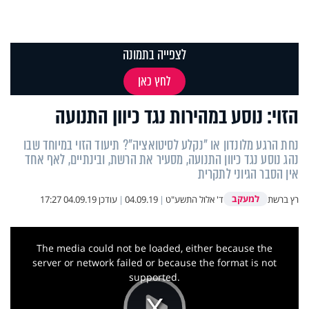
לצפייה בתמונה
לחץ כאן
הזוי: נוסע במהירות נגד כיוון התנועה
נחת הרגע מלונדון או "נקלע לסיטואציה"? תיעוד הזוי במיוחד שבו
נהג נוסע נגד כיוון התנועה, מסעיר את הרשת, ובינתיים, לאף אחד
אין הסבר הגיוני לתקרית
למעקב
רץ ברשת
ד' אלול התשע"ט
|
04.09.19
|
עודכן
04.09.19 17:27
This
is
a
The media could not be loaded, either because the
modal
window.
server or network failed or because the format is not
supported.