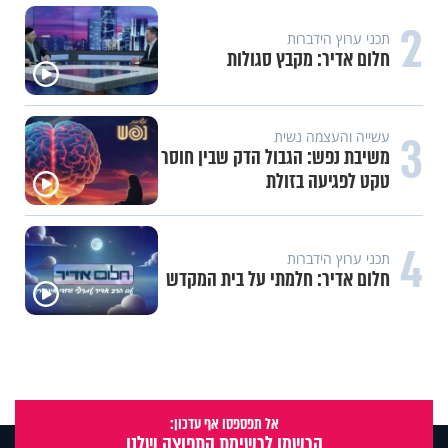
2
תכני ערוץ הידברות
חלום אדיר: מקבץ סגולות
3
עשייה והעצמה נשית
משיבת נפש: הגבול הדק שבין חוסר
טקט לפגיעה בזולת
4
תכני ערוץ הידברות
חלום אדיר: חלמתי על בית המקדש
אל תפספסו אף עדכון:
הרשמו לרשימת התפוצה שלנו