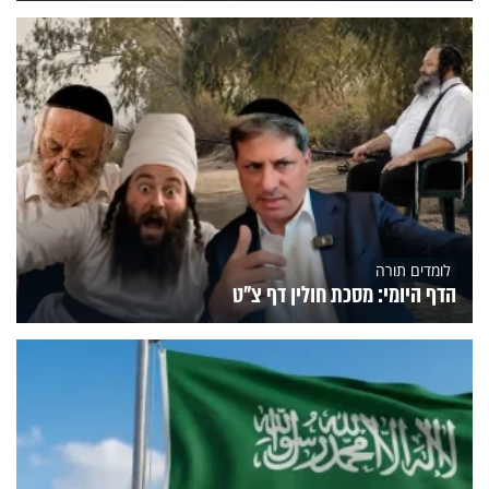
לומדים תורה
הדף היומי: מסכת חולין דף צ"ט