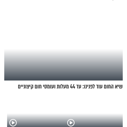
איבה קיבלו כספים במירמה
שיא החום עוד לפנינו: עד 44 מעלות ועומסי חום קיצוניים