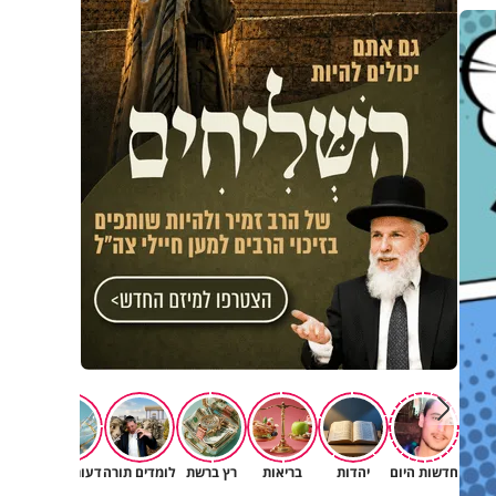
חדשות היום
יהדות
בריאות
רץ ברשת
לומדים תורה
דעות וטורים
תרב