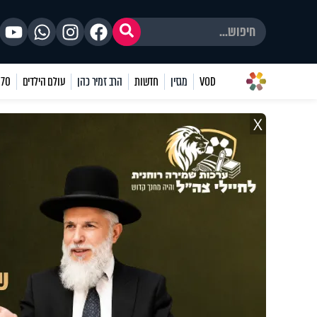
VOD
מגזין
חדשות
הרב זמיר כהן
עולם הילדים
70 שאלות
X