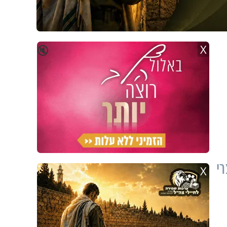
X
🔇
י
X