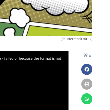
(צילום: shutterstock)
א
א
k failed or because the format is not
פייסבוק
הדפסה
ווטסאפ