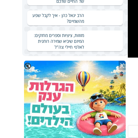
של החיים שלכם
הרב יגאל כהן - איך לקבל שפע
מהשמיים?
מזוזות, ציציות וספרים מחזקים:
המיזם שיביא שמירה רוחנית
לאלפי חיילי צה"ל
X
🔇