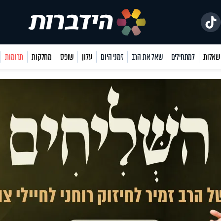
למתחילים
שאל את הרב
זמני היום
עלון
שופס
מחלקות
תרומות