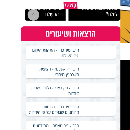
קצרים
מדוע האמונה נמשלה
גם ׳הרע׳ זה הרחמים של
האם מ
למלח?
בורא עולם
בשבת
הרצאות ושיעורים
הרב זמיר כהן - התהוות היקום
וגיל העולם
This
is
a
הרב ירון אשכנזי - הציצית,
modal
windo
השכפ"ץ היהודי
הרב יצחק בצרי - גלגול נשמות
ביהדות
הרב זמיר כהן - הכוחות
הרוחניים שבאדם על פי היהדות
הרב שניר גואטה - ההזדמנות