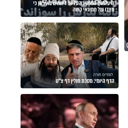
היעלמות המנהיג העליון: דיווחים באיראן כי
מצבו של חמינאי קשה
לומדים תורה
הדף היומי: מסכת חולין דף צ"ט