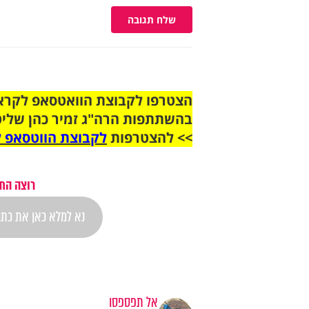
שלח תגובה
בהשתתפות הרה"ג זמיר כהן שליט
>> להצטרפות
לקבוצת הווטסאפ ל
רוצה התר
אל תפספסו